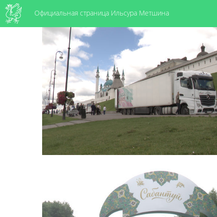
Официальная страница Ильсура Метшина