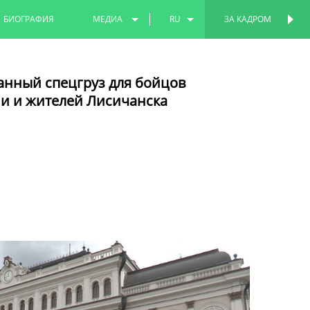
БИОГРАФИЯ
МЕДИА
RU
ЗА КАДРОМ
ПЕРСОНАЛЬНАЯ
СТРАНИЦА
ФОТО
EN
анный спецгруз для бойцов
ВИДЕО
TT
и и жителей Лисичанска