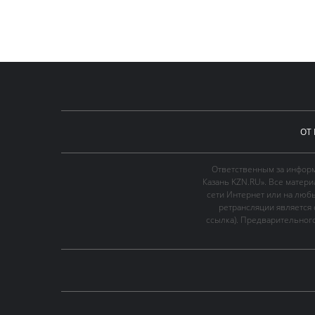
ОТ
Ответственным за информ
Казань KZN.RU». Все матер
сети Интернет или на люб
ретрансляции является 
ссылка). Предварительного