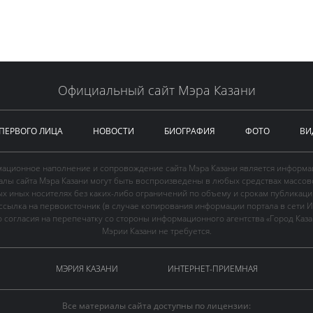
Официальный сайт Мэра Казани
 ПЕРВОГО ЛИЦА
НОВОСТИ
БИОГРАФИЯ
ФОТО
ВИ
ационное наполнение и сопровождение сайта Мэра Казани является информа
иалы сайта Мэра Казани могут быть воспроизведены в любых средствах массов
ых иных носителях без каких-либо ограничений по объему и срокам публикаци
ссылка на первоисточник (в случае копирования информации портала в сети И
 согласия на перепечатку со стороны информационного агентства «Город Каз
Мэрии Казани не требуется.
МЭРИЯ КАЗАНИ
ИНТЕРНЕТ-ПРИЕМНАЯ
Все материалы сайта доступны по лицензии: