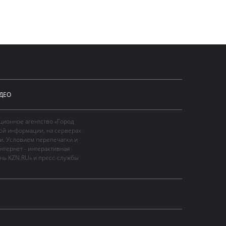
ДЕО
ционное агентство «Город
ой информации, на серверах
и. Условием перепечатки и
нтернет - интерактивная
ань KZN.RU» и пресс-службы