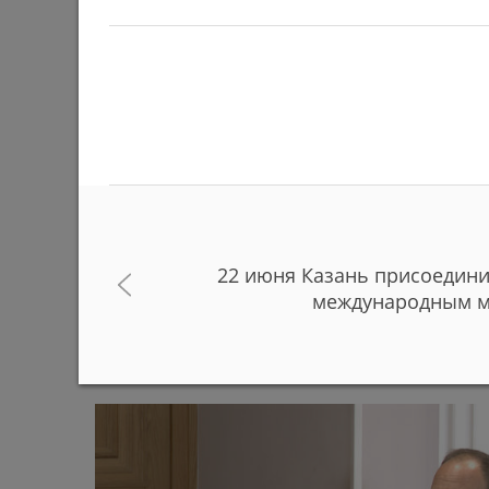
22 июня Казань присоедини
В Казанском зооботсаде за полгода родились
международным 
животных и птиц
29/06/2026