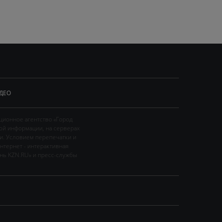
ДЕО
ционное агентство «Город
ой информации, на серверах
и. Условием перепечатки и
нтернет - интерактивная
ань KZN.RU» и пресс-службы