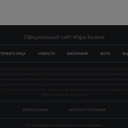
Официальный сайт Мэра Казани
 ПЕРВОГО ЛИЦА
НОВОСТИ
БИОГРАФИЯ
ФОТО
ВИ
ационное наполнение и сопровождение сайта Мэра Казани является информа
иалы сайта Мэра Казани могут быть воспроизведены в любых средствах массов
ых иных носителях без каких-либо ограничений по объему и срокам публикаци
ссылка на первоисточник (в случае копирования информации портала в сети И
 согласия на перепечатку со стороны информационного агентства «Город Каз
Мэрии Казани не требуется.
МЭРИЯ КАЗАНИ
ИНТЕРНЕТ-ПРИЕМНАЯ
Все материалы сайта доступны по лицензии: