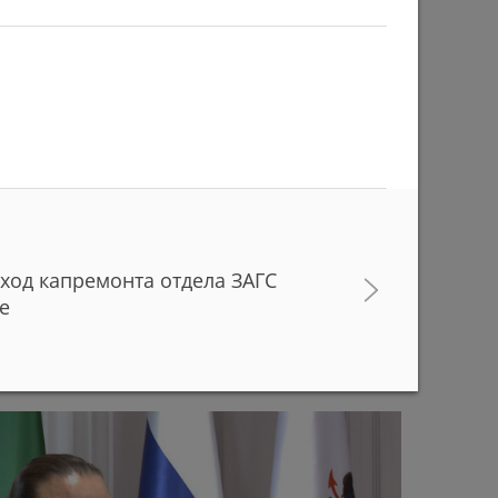
ход капремонта отдела ЗАГС
в с начала учебного года придут работать в
е
ани