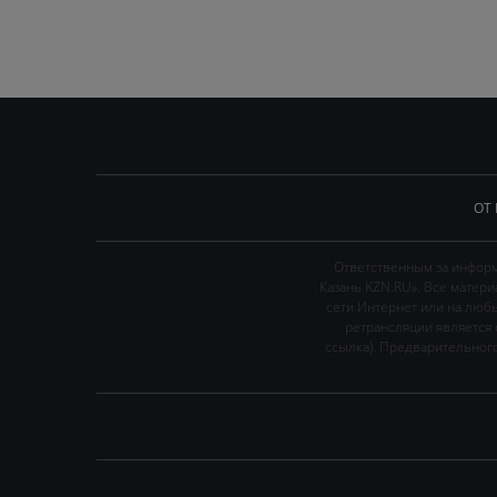
ОТ
Ответственным за информ
Казань KZN.RU». Все матер
сети Интернет или на люб
ретрансляции является 
ссылка). Предварительного