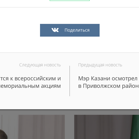
Поделиться
Следующая новость
Предыдущая новость
тся к всероссийским и
Мэр Казани осмотрел 
 более 50 редких
Более 100 молодых поваро
мемориальным акциям
в Приволжском район
школы и детские сады Каз
29/06/2026