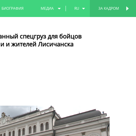
БИОГРАФИЯ
МЕДИА
RU
ЗА КАДРОМ
ПЕРСОНАЛЬНАЯ
СТРАНИЦА
ФОТО
EN
анный спецгруз для бойцов
ВИДЕО
TT
и и жителей Лисичанска