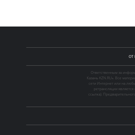
ОТ
Ответственным за информ
Казань KZN.RU». Все матер
сети Интернет или на люб
ретрансляции является 
ссылка). Предварительного