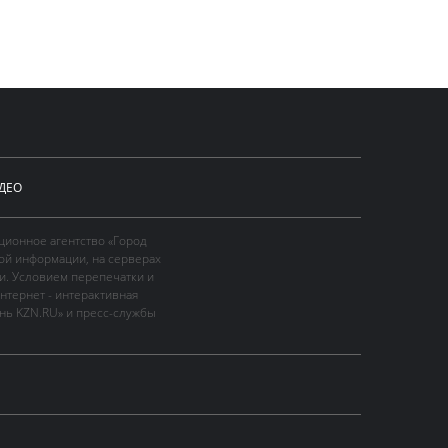
ДЕО
ционное агентство «Город
ой информации, на серверах
и. Условием перепечатки и
нтернет - интерактивная
ань KZN.RU» и пресс-службы