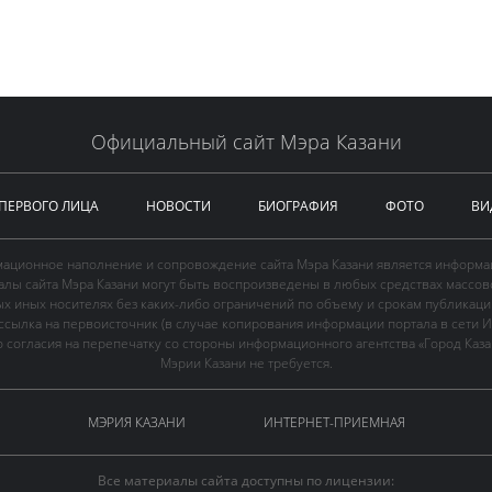
Официальный сайт Мэра Казани
 ПЕРВОГО ЛИЦА
НОВОСТИ
БИОГРАФИЯ
ФОТО
ВИ
ационное наполнение и сопровождение сайта Мэра Казани является информа
иалы сайта Мэра Казани могут быть воспроизведены в любых средствах массов
ых иных носителях без каких-либо ограничений по объему и срокам публикаци
ссылка на первоисточник (в случае копирования информации портала в сети И
 согласия на перепечатку со стороны информационного агентства «Город Каз
Мэрии Казани не требуется.
МЭРИЯ КАЗАНИ
ИНТЕРНЕТ-ПРИЕМНАЯ
Все материалы сайта доступны по лицензии: