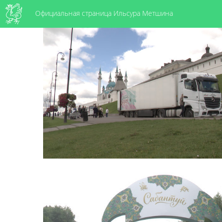
Официальная страница Ильсура Метшина