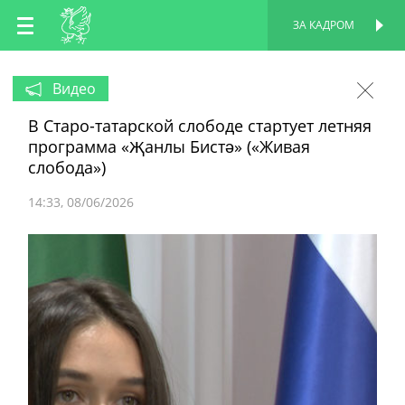
RU
ЗА КАДРОМ
ПЕРСОНАЛЬНАЯ
СТРАНИЦА
EN
Видео
В Старо-татарской слободе стартует летняя
TT
программа «Җанлы Бистә» («Живая
слобода»)
14:33
08/06/2026