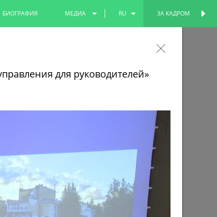
БИОГРАФИЯ
МЕДИА
RU
ЗА КАДРОМ
ПЕРСОНАЛЬНАЯ
СТРАНИЦА
ФОТО
EN
анный спецгруз для бойцов
ВИДЕО
TT
и и жителей Лисичанска
управления для руководителей»