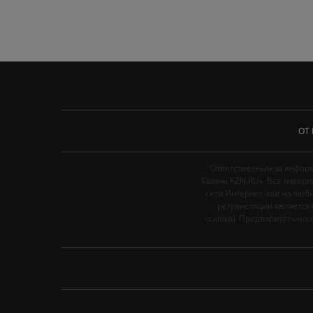
ОТ
Ответственным за информ
Казань KZN.RU». Все матер
сети Интернет или на люб
ретрансляции является 
ссылка). Предварительного