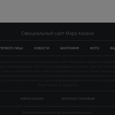
Официальный сайт Мэра Казани
 ПЕРВОГО ЛИЦА
НОВОСТИ
БИОГРАФИЯ
ФОТО
ВИ
ационное наполнение и сопровождение сайта Мэра Казани является информа
иалы сайта Мэра Казани могут быть воспроизведены в любых средствах массов
ых иных носителях без каких-либо ограничений по объему и срокам публикаци
ссылка на первоисточник (в случае копирования информации портала в сети И
 согласия на перепечатку со стороны информационного агентства «Город Каз
Мэрии Казани не требуется.
МЭРИЯ КАЗАНИ
ИНТЕРНЕТ-ПРИЕМНАЯ
Все материалы сайта доступны по лицензии: