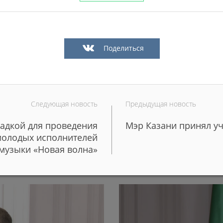
Поделиться
Следующая новость
Предыдущая новость
щадкой для проведения
Мэр Казани принял уч
 более 50 редких
Более 100 молодых поваро
молодых исполнителей
школы и детские сады Каз
музыки «Новая волна»
29/06/2026