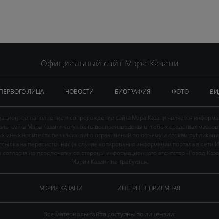
Официальный сайт Мэра Казани
 ПЕРВОГО ЛИЦА
НОВОСТИ
БИОГРАФИЯ
ФОТО
ВИ
ационное наполнение и сопровождение сайта Мэра Казани является информа
иалы сайта Мэра Казани могут быть воспроизведены в любых средствах массов
ых иных носителях без каких-либо ограничений по объему и срокам публикаци
ссылка на первоисточник (в случае копирования информации портала в сети И
 согласия на перепечатку со стороны информационного агентства «Город Каз
Мэрии Казани не требуется.
МЭРИЯ КАЗАНИ
ИНТЕРНЕТ-ПРИЕМНАЯ
Все материалы сайта доступны по лицензии: