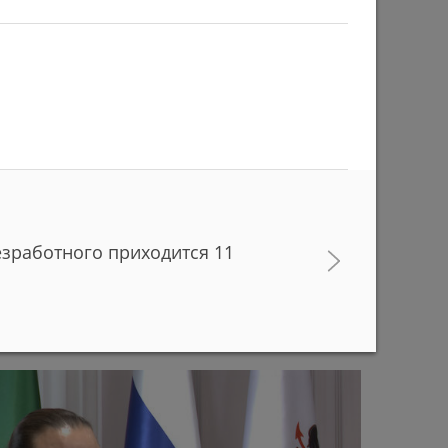
езработного приходится 11
в с начала учебного года придут работать в
ани