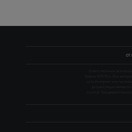
ОТ
Ответственным за информ
Казань KZN.RU». Все матер
сети Интернет или на люб
ретрансляции является 
ссылка). Предварительного