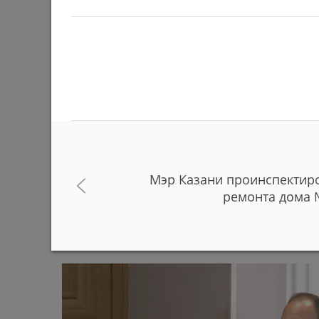
Мэр Казани проинспектиро
В Казанском зооботсаде за полгода родились
ремонта дома 
животных и птиц
29/06/2026