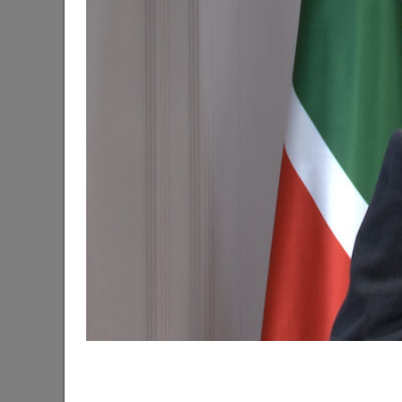
Готовность первой очереди третьего этапа б
набережной озера Нижний Кабан достигла 6
29/06/2026