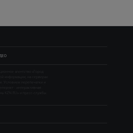
ДЕО
ционное агентство «Город
ой информации, на серверах
и. Условием перепечатки и
нтернет - интерактивная
ань KZN.RU» и пресс-службы