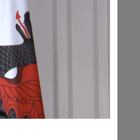
рького пройдут фестивали этнической