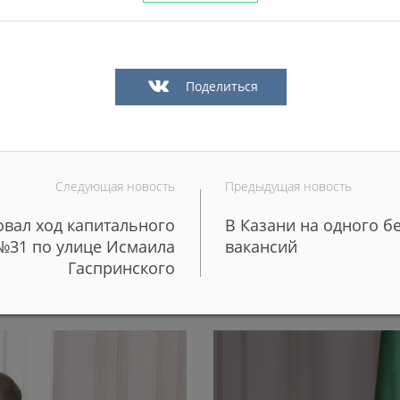
Поделиться
Следующая новость
Предыдущая новость
вал ход капитального
В Казани на одного б
 более 50 редких
Более 100 молодых поваро
№31 по улице Исмаила
вакансий
школы и детские сады Каз
Гаспринского
29/06/2026