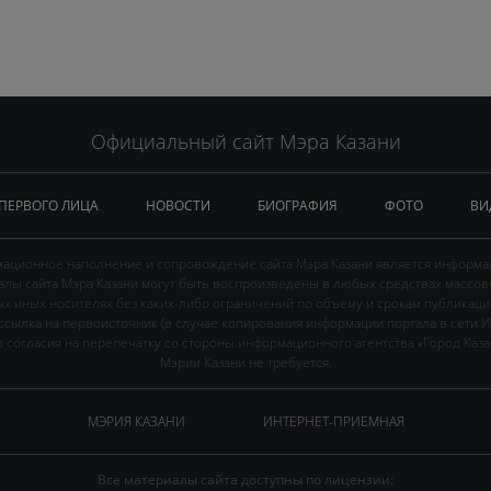
Официальный сайт Мэра Казани
 ПЕРВОГО ЛИЦА
НОВОСТИ
БИОГРАФИЯ
ФОТО
ВИ
ационное наполнение и сопровождение сайта Мэра Казани является информа
иалы сайта Мэра Казани могут быть воспроизведены в любых средствах массов
ых иных носителях без каких-либо ограничений по объему и срокам публикаци
ссылка на первоисточник (в случае копирования информации портала в сети И
 согласия на перепечатку со стороны информационного агентства «Город Каз
Мэрии Казани не требуется.
МЭРИЯ КАЗАНИ
ИНТЕРНЕТ-ПРИЕМНАЯ
Все материалы сайта доступны по лицензии: