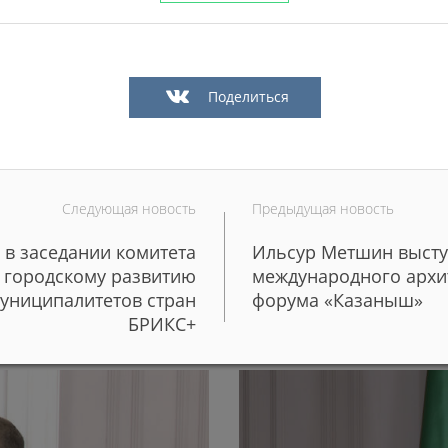
Поделиться
Следующая новость
Предыдущая новость
 в заседании комитета
Ильсур Метшин высту
 более 50 редких
Более 100 молодых поваро
и городскому развитию
международного архи
школы и детские сады Каз
муниципалитетов стран
форума «Казаныш»
БРИКС+
29/06/2026