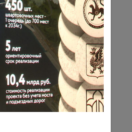
рького пройдут фестивали этнической