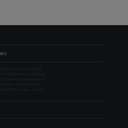
ДЕО
ционное агентство «Город
ой информации, на серверах
и. Условием перепечатки и
нтернет - интерактивная
ань KZN.RU» и пресс-службы