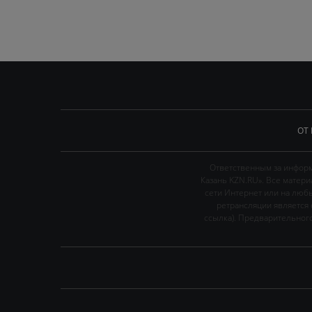
ОТ
Ответственным за информ
Казань KZN.RU». Все матер
сети Интернет или на люб
ретрансляции является 
ссылка). Предварительного