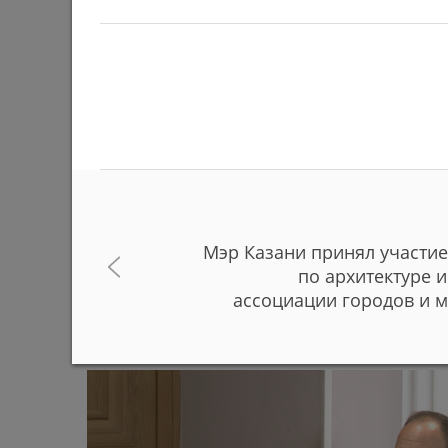
Мэр Казани принял участие
В Казанском зооботсаде за полгода родились
по архитектуре 
животных и птиц
ассоциации городов и 
29/06/2026