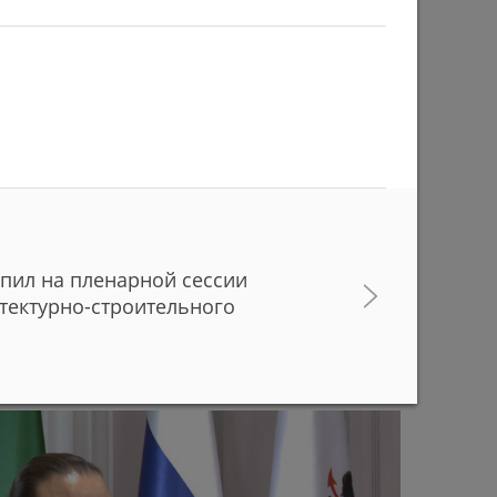
пил на пленарной сессии
в с начала учебного года придут работать в
тектурно-строительного
ани