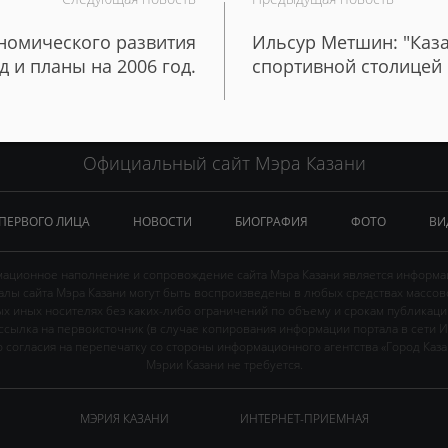
номического развития
Ильсур Метшин: "Каза
д и планы на 2006 год.
спортивной столицей 
Официальный сайт Мэра Казани
 ПЕРВОГО ЛИЦА
НОВОСТИ
БИОГРАФИЯ
ФОТО
ВИ
ационное наполнение и сопровождение сайта Мэра Казани является информа
иалы сайта Мэра Казани могут быть воспроизведены в любых средствах массов
ых иных носителях без каких-либо ограничений по объему и срокам публикаци
ссылка на первоисточник (в случае копирования информации портала в сети И
 согласия на перепечатку со стороны информационного агентства «Город Каз
Мэрии Казани не требуется.
МЭРИЯ КАЗАНИ
ИНТЕРНЕТ-ПРИЕМНАЯ