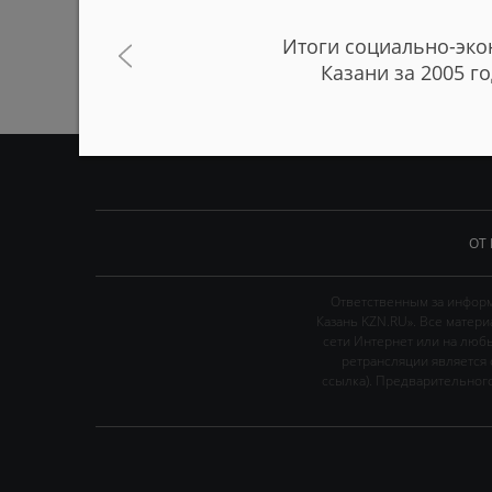
Итоги социально-эко
Казани за 2005 го
ОТ
Ответственным за информ
Казань KZN.RU». Все матер
сети Интернет или на люб
ретрансляции является 
ссылка). Предварительного