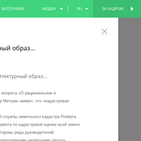
БИОГРАФИЯ
МЕДИА
RU
ЗА КАДРОМ
ПЕРСОНАЛЬНАЯ
СТРАНИЦА
ФОТО
EN
а в Ленинский сад станет удобнее и
ВИДЕО
TT
ый образ...
а для жизни» благоустраивают территорию у
 вопроса «О рациональном и
р Метшин заявил, что «кадастровая
й службы земельного кадастра Роберта
работа по кадастровой оценке всей земли
стороны ряда руководителей
 предприятиям необходимо решать