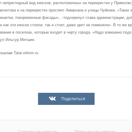
л неприглядный вид киосков, расположенных на перекрестке у Приволжск
6
29/07/2026
влютова и на перекрестке проспект Амирхана и улицы Чуйкова. «Таких к
ешетки, покореженные фасады», - подчеркнул глава администрации, доба
ак как эти киоски стояли, так и стоят, даже цвет не поменяли». В то же 
вание в поселках, которые входят в черту города. «Надо взвешено подх
ул Ильсур Метшин.
риалам
Tatar-inform.ru
 отремонтируют в этом году
В Казани предпринимателям
сетей «Водоканала»
предоставлять субсидии на
строительство пунктов прие
6
вторсырья
Поделиться
27/07/2026
Следующая новость
Предыдущая новость