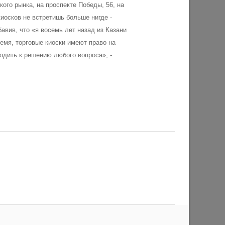
ого рынка, на проспекте Победы, 56, на
иосков не встретишь больше нигде -
вив, что «я восемь лет назад из Казани
время, торговые киоски имеют право на
одить к решению любого вопроса», -
 начнут
Более 3,4 тыс. предпринимателей
Казани увеличили продажи благодаря
ма
мерам поддержки
27/07/2026