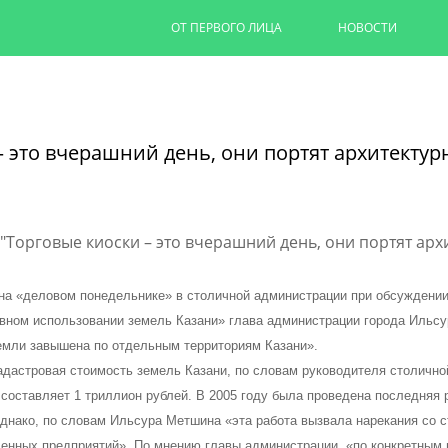
ОТ ПЕРВОГО ЛИЦА
НОВОСТИ
Ильсур Метшин: «Входная групп
комфортнее»
 это вчерашний день, они портят архитектурн
В Казани по нацпроекту «Инфраструктур
памятника А.М. Бутлерову
05/08/2026
ЧИТАТЬ ДАЛЕЕ
на «деловом понедельнике» в столичной администрации при обсуждении
ном использовании земель Казани» глава администрации города Ильсу
емли завышена по отдельным территориям Казани».
дастровая стоимость земель Казани, по словам руководителя столично
 составляет 1 триллион рублей. В 2005 году была проведена последняя 
однако, по словам Ильсура Метшина «эта работа вызвала нарекания со 
нных предприятий». По мнению главы администрации, «по конкретным