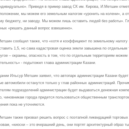
ндивидуально». Приведя в пример завод СК им. Кирова, И.Метшин отмет
положении, мы можем его земельным налогом «уронить на колени», а от 
му бюджету, ни заводу. Мы можем лишь оставить людей без работы». Г
и выбрали лучшего
Ильсур Метшин: «Надеюсь, п
ных «решать данный вопрос взвешенно».
енного воспитателя 2026 года
вандализм скоро уйдет в про
6
03/08/2026
етшин сообщил также, что «хотя и коэффициент по земельному налогу 
ставить 1,5, но сама кадастровая оценка земли завышена по отдельным
ругое – окраины, опасность в том, что по отдельным территориям можем
тельность» - подытожил глава администрации Казани.
ании Ильсур Метшин заявил, что автопарк администрации Казани будет
е автомобили останутся только у глав районных администраций. Прочим
телям подразделений администрации будет выдаваться денежная компе
, чиновникам города придется пользоваться общественным транспортом
ения пока не уточняются.
н: «В Салават Купере
Ильсур Метшин о строительс
я один из самых больших
Центра спорта «Физра»: «Сю
етшин также призвал решить вопрос с поэтапной ликвидацией торговых 
вных центров «Доброй
хочется прийти после работы
ловам, «киоски – это вчерашний день, они портят архитектурный образ т
»
заняться спортом»