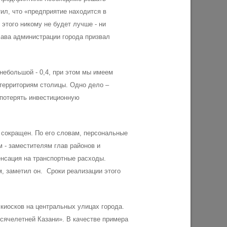
ил, что «предприятие находится в
этого никому не будет лучше - ни
лава администрации города призвал
арковый
Мэр Казани поблагодарил «Парковых
шлое»
героев»
03/08/2026
небольшой - 0,4, при этом мы имеем
 территориям столицы. Одно дело –
 потерять инвестиционную
 сокращен. По его словам, персональные
 - заместителям глав районов и
нсация на транспортные расходы.
, заметил он. Сроки реализации этого
тве
У озера на бульваре «Ярдэм» высадят
да
4 тысячи растений
киосков на центральных улицах города.
 и
ысячелетней Казани». В качестве примера
28/07/2026