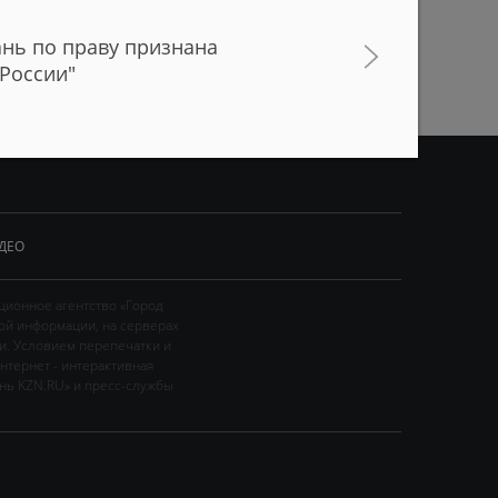
ПРЕДЫДУЩАЯ СТРАНИЦА
нь по праву признана
России"
ДЕО
ционное агентство «Город
ой информации, на серверах
и. Условием перепечатки и
нтернет - интерактивная
ань KZN.RU» и пресс-службы