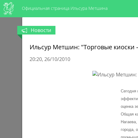
Официальная страница Ильсура Метшина
Новости
Ильсур Метшин: "Торговые киоски –
20:20
26/10/2010
Сегодня 
эффектив
оценка з
Общая ка
Нагаева,
города, 
промышле