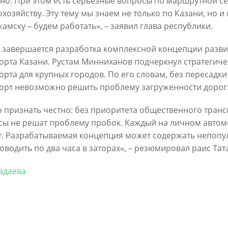
но. При этом есть серьезные вопросы по маршрутной се
6
охозяйству. Эту тему мы знаем не только по Казани, но
30/07/2026
амску – будем работать», – заявил глава республики.
 завершается разработка комплексной концепции разви
орта Казани. Рустам Минниханов подчеркнул стратегич
орта для крупных городов. По его словам, без пересадк
орт невозможно решить проблему загруженности дорог
 признать честно: без приоритета общественного транс
сы не решат проблему пробок. Каждый на личном автомо
ин: «Общее количество
В Казани отремонтируют в эт
т. Разрабатываемая концепция может содержать непопу
снижается, но до 60
15,6 км сетей «Водоканала»
оводить по два часа в заторах», – резюмировал раис Тат
х выездов в день – это все
27/07/2026
шком много»
адаева
6