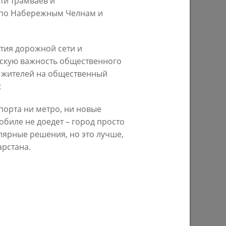
ти трамваев и
 и по Набережным Челнам и
29/07/2026
тия дорожной сети и
ескую важность общественного
и жителей на общественный
:
порта ни метро, ни новые
биле не доедет – город просто
ом году
В Казани предпринимателям начнут
лярные решения, но это лучше,
предоставлять субсидии на
арстана.
строительство пунктов приема
вторсырья
27/07/2026