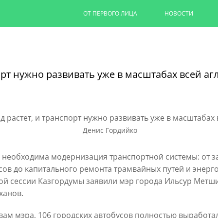
ОТ ПЕРВОГО ЛИЦА
НОВОСТИ
Капремонт казанских дворов п
на 90%
орт нужно развивать уже в масштабах всей а
Ильсур Метшин провел выездное совеща
обновляют дворовую территорию для 1,
06/08/2026
Денис Гордийко
ЧИТАТЬ ДАЛЕЕ
 необходима модернизация транспортной системы: от з
сов до капитального ремонта трамвайных путей и энерго
ой сессии Казгордумы заявили мэр города Ильсур Метши
ханов.
вам мэра, 106 городских автобусов полностью выработа