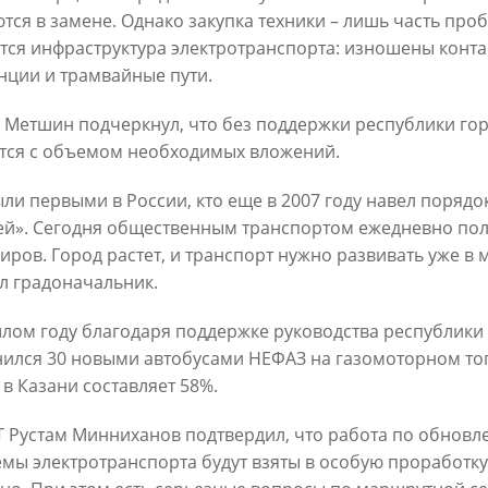
тся в замене. Однако закупка техники – лишь часть про
тся инфраструктура электротранспорта: изношены конта
нции и трамвайные пути.
Метшин: «Мы начали
В Казани выбрали лучшего
ивать инфраструктуру
общественного воспитателя 2
 Метшин подчеркнул, что без поддержки республики го
в для многодетных семей»
03/08/2026
тся с объемом необходимых вложений.
6
ли первыми в России, кто еще в 2007 году навел порядок 
ей». Сегодня общественным транспортом ежедневно пол
иров. Город растет, и транспорт нужно развивать уже в 
л градоначальник.
лом году благодаря поддержке руководства республики
ился 30 новыми автобусами НЕФАЗ на газомоторном топ
в Казани составляет 58%.
й волне» в Казани выступят
И.Метшин: «В Салават Купер
Т Рустам Минниханов подтвердил, что работа по обновле
манов, Николай Расторгуев,
строится один из самых боль
мы электротранспорта будут взяты в особую проработку
лан, Филипп Киркоров
инклюзивных центров «Добр
Казани»»