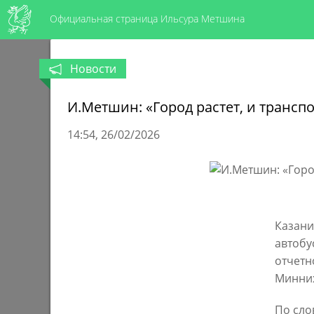
Официальная страница Ильсура Метшина
Новости
И.Метшин: «Город растет, и трансп
14:54
26/02/2026
Казани
автобу
отчетн
Минни
По сло