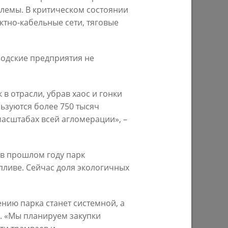
блемы. В критическом состоянии
ктно-кабельные сети, тяговые
Ильсур Метшин: «Надеюсь, парковый
026 года
вандализм скоро уйдет в прошлое»
родские предприятия не
03/08/2026
в отрасли, убрав хаос и гонки
ьзуются более 750 тысяч
масштабах всей агломерации», –
 в прошлом году парк
ливе. Сейчас доля экологичных
е
Ильсур Метшин о строительстве
нию парка станет системной, а
ших
Центра спорта «Физра»: «Сюда
. «Мы планируем закупки
ой
хочется прийти после работы и
заняться спортом»