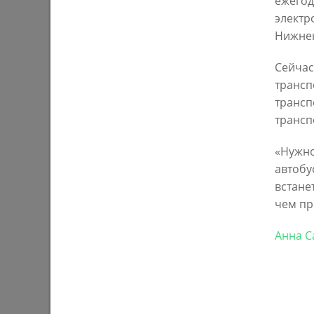
ежегод
03/08/202
электр
Нижнек
Сейчас
трансп
трансп
трансп
«Нужно
автобу
У озера на бульваре «Ярдэм» высадят
И. Метш
встане
4 тысячи растений
засоров 
чем пр
аварийны
28/07/2026
еще сли
Анна С
27/07/202