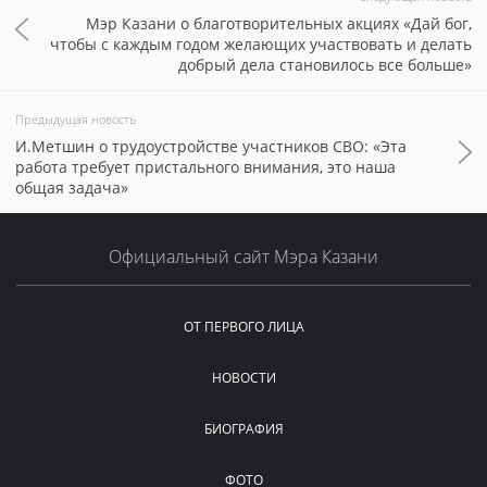
Мэр Казани о благотворительных акциях «Дай бог,
чтобы с каждым годом желающих участвовать и делать
добрый дела становилось все больше»
Предыдущая новость
И.Метшин о трудоустройстве участников СВО: «Эта
работа требует пристального внимания, это наша
общая задача»
Официальный сайт Мэра Казани
ОТ ПЕРВОГО ЛИЦА
НОВОСТИ
БИОГРАФИЯ
ФОТО