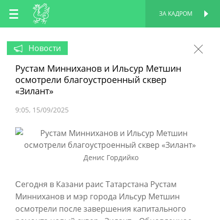
RU
ЗА КАДРОМ
ПЕРСОНАЛЬНАЯ
СТРАНИЦА
EN
Новости
Рустам Минниханов и Ильсур Метшин
TT
осмотрели благоустроенный сквер
«Зилант»
9:05
15/09/2025
Денис Гордийко
егодня в Казани раис Татарстана Рустам
С
Минниханов и мэр города Ильсур Метшин
осмотрели после завершения капитального