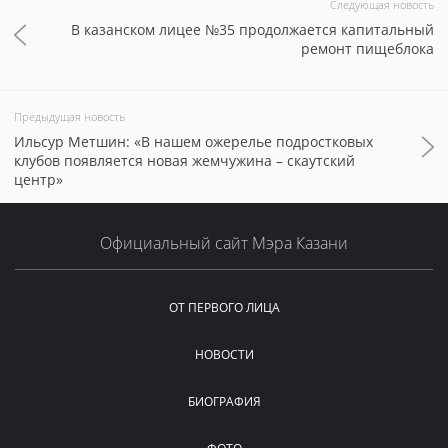
Следующая новость
В казанском лицее №35 продолжается капитальный
ремонт пищеблока
Предыдущая новость
Ильсур Метшин: «В нашем ожерелье подростковых
клубов появляется новая жемчужина – скаутский
центр»
Официальный сайт Мэра Казани
ОТ ПЕРВОГО ЛИЦА
НОВОСТИ
БИОГРАФИЯ