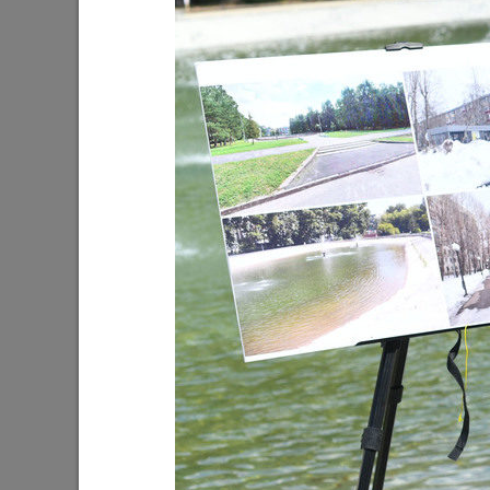
Ильсур Метшин: «Входная группа в
Ильсур 
Ленинский сад станет удобнее и
обустра
комфортнее»
поселко
05/08/2026
03/08/202
Мэр Казани поблагодарил «Парковых
На «Ново
героев»
Олег Газ
Дима Би
03/08/2026