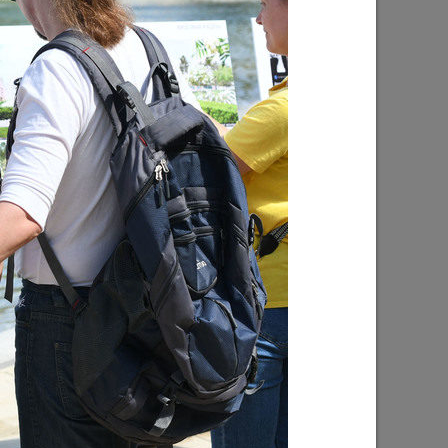
Ильсур Метшин: «Надеюсь, парковый
026 года
вандализм скоро уйдет в прошлое»
03/08/2026
е
Ильсур Метшин о строительстве
ших
Центра спорта «Физра»: «Сюда
ой
хочется прийти после работы и
заняться спортом»