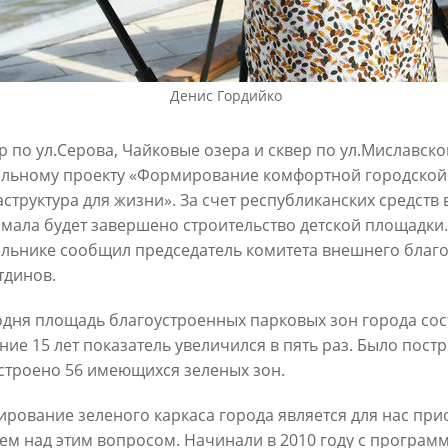
6
30/07/2026
Денис Гордийко
р по ул.Серова, Чайковые озера и сквер по ул.Миславског
льному проекту «Формирование комфортной городской
структура для жизни». За счет республиканских средств 
амала будет завершено строительство детской площадки.
льнике сообщил председатель комитета внешнего благо
ин: «Общее количество
В Казани отремонтируют в эт
тдинов.
снижается, но до 60
15,6 км сетей «Водоканала»
х выездов в день – это все
27/07/2026
одня площадь благоустроенных парковых зон города сост
шком много»
ние 15 лет показатель увеличился в пять раз. Было постр
6
строено 56 имеющихся зеленых зон.
рование зеленого каркаса города является для нас при
ем над этим вопросом. Начинали в 2010 году с программ