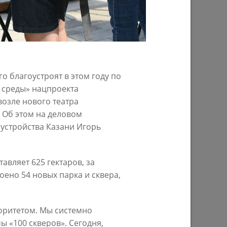
29/07/2026
о благоустроят в этом году по
 среды» нацпроекта
возле нового театра
 Об этом на деловом
устройства Казани Игорь
ом году
В Казани предпринимателям начнут
предоставлять субсидии на
строительство пунктов приема
авляет 625 гектаров, за
вторсырья
оено 54 новых парка и сквера,
27/07/2026
оритетом. Мы системно
ы «100 скверов». Сегодня,