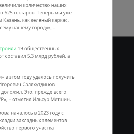
ПРЕДЫДУЩАЯ СТРАНИЦА
увеличили количество наших
о 625 гектаров. Теперь мы уже
 Казань, как зеленый каркас,
сему нашему городу», –
строили
19 общественных
составил 5,3 млрд рублей, а
ДЕО
» в этом году удалось получить
ционное агентство «Город
Игоревич Саляхутдинов
ой информации, на серверах
 доложил. Это, прежде всего,
и. Условием перепечатки и
нтернет - интерактивная
УР», – отметил Ильсур Метшин.
ань KZN.RU» и пресс-службы
ва началось в 2023 году с
окладки закладных элементов
ойство первого участка