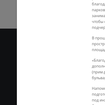
благод
парков
занима
чтобы 
подчер
В прош
простр
площад
ОТ
«Благо
Ответственным за информ
дополн
Казань KZN.RU». Все матер
(прим.
сети Интернет или на люб
ретрансляции является 
бульва
ссылка). Предварительного
Напомн
подгот
под ин