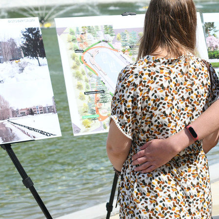
Метшин: «Мы начали
В Казани выбрали лучшего
ивать инфраструктуру
общественного воспитателя 2
в для многодетных семей»
03/08/2026
6
й волне» в Казани выступят
И.Метшин: «В Салават Купер
манов, Николай Расторгуев,
строится один из самых боль
лан, Филипп Киркоров
инклюзивных центров «Добр
Казани»»