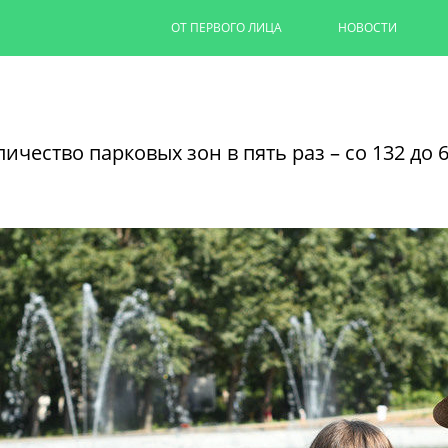
ОТ ПЕРВОГО ЛИЦА
НОВОСТИ
Капремонт казанских дворов п
на 90%
чество парковых зон в пять раз – со 132 до 6
Ильсур Метшин провел выездное совеща
обновляют дворовую территорию для 1,
06/08/2026
ЧИТАТЬ ДАЛЕЕ