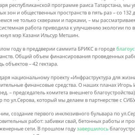
аря республиканской программе раиса Татарстана, мы 
ых зон и общественных пространств в пять раз – со 132 д
емся не только скверами и парками, – мы рассматриваем
системная работа приводила к улучшению экологии по в
кнул мэр Казани Ильсур Метшин.
Официальный сайт Мэра Казани
лом году в преддверии саммита БРИКС в городе
благоу
анств. Общий объем финансирования проведенных работ 
ь объектов – 42 гектара.
 ПЕРВОГО ЛИЦА
НОВОСТИ
БИОГРАФИЯ
ФОТО
ВИ
даря национальному проекту «Инфраструктура для жизни
ационное наполнение и сопровождение сайта Мэра Казани является информа
ительные финансовые средства. О наших планах Игорь 
иалы сайта Мэра Казани могут быть воспроизведены в любых средствах массов
ред. – председатель комитета внешнего благоустройства)
ых иных носителях без каких-либо ограничений по объему и срокам публикаци
ссылка на первоисточник (в случае копирования информации портала в сети И
р по ул.Серова, который мы делаем в партнерстве с СИБ
 согласия на перепечатку со стороны информационного агентства «Город Каз
Мэрии Казани не требуется.
им, создание первого инклюзивного бульвара по ул.Серо
овительных работ: забивки свай, бетонных работы и пр
МЭРИЯ КАЗАНИ
ИНТЕРНЕТ-ПРИЕМНАЯ
женерные сети. В прошлом году
завершилось
благоустр