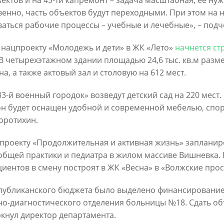
ектов и на 45-ти капремонт – задача масштабная, ее н
венно, часть объектов будут переходными. При этом на 
аться рабочие процессы – учебные и лечебные», – подче
о нацпроекту «Молодежь и дети» в ЖК «Лето»
начнется ст
 В четырехэтажном здании площадью 24,6 тыс. кв.м разме
на, а также актовый зал и столовую на 612 мест.
Официальный сайт Мэра Казани
33-й военный городок» возведут детский сад на 220 мес
он будет оснащен удобной и современной мебелью, спор
 ПЕРВОГО ЛИЦА
НОВОСТИ
БИОГРАФИЯ
ФОТО
ВИ
оротихин.
ационное наполнение и сопровождение сайта Мэра Казани является информа
проекту «Продолжительная и активная жизнь» запланир
иалы сайта Мэра Казани могут быть воспроизведены в любых средствах массов
общей практики и педиатра в жилом массиве Вишневка. 
ых иных носителях без каких-либо ограничений по объему и срокам публикаци
ссылка на первоисточник (в случае копирования информации портала в сети И
циентов в смену построят в ЖК «Весна» в «Волжские про
 согласия на перепечатку со стороны информационного агентства «Город Каз
Мэрии Казани не требуется.
публиканского бюджета было выделено финансирование
о-диагностического отделения больницы №18. Сдать объ
МЭРИЯ КАЗАНИ
ИНТЕРНЕТ-ПРИЕМНАЯ
кнул директор департамента.