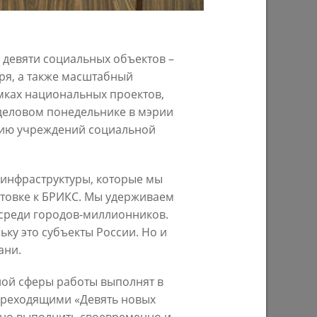
29/07/2026
о девяти социальных объектов –
еря, а также масштабный
мках национальных проектов,
 деловом понедельнике в мэрии
нию учреждений социальной
 инфраструктуры, которые мы
ом году
В Казани предпринимателям начнут
отовке к БРИКС. Мы удерживаем
предоставлять субсидии на
строительство пунктов приема
 среди городов-миллионников.
вторсырья
ьку это субъекты России. Но и
ани.
27/07/2026
ной сферы работы выполнят в
переходящими «Девять новых