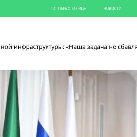
ОТ ПЕРВОГО ЛИЦА
НОВОСТИ
Капремонт казанских дворов п
на 90%
ной инфраструктуры: «Наша задача не сбавля
Ильсур Метшин провел выездное совеща
обновляют дворовую территорию для 1,
06/08/2026
ЧИТАТЬ ДАЛЕЕ