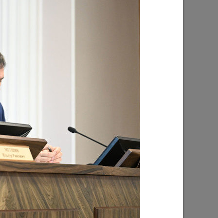
Ильсур Метшин: «Надеюсь, парковый
026 года
вандализм скоро уйдет в прошлое»
03/08/2026
е
Ильсур Метшин о строительстве
ших
Центра спорта «Физра»: «Сюда
ой
хочется прийти после работы и
заняться спортом»