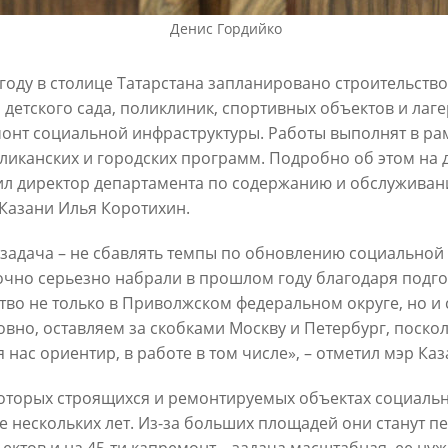
6
Денис Гордийко
30/07/2026
 году в столице Татарстана запланировано строительств
 детского сада, поликлиник, спортивных объектов и лаг
онт социальной инфраструктуры. Работы выполнят в ра
ликанских и городских программ. Подробно об этом на
л директор департамента по содержанию и обслужива
Казани Илья Коротихин.
задача – не сбавлять темпы по обновлению социальной
ин: «Общее количество
В Казани отремонтируют в эт
снижается, но до 60
очно серьезно набрали в прошлом году благодаря подг
15,6 км сетей «Водоканала»
х выездов в день – это все
тво не только в Приволжском федеральном округе, но и
27/07/2026
шком много»
овно, оставляем за скобками Москву и Петербург, поскол
я нас ориентир, в работе в том числе», – отметил мэр Каз
6
оторых строящихся и ремонтируемых объектах социаль
е нескольких лет. Из-за больших площадей они станут 