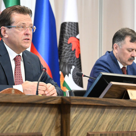
Метшин: «Мы начали
В Казани выбрали лучшего
ивать инфраструктуру
общественного воспитателя 2
в для многодетных семей»
03/08/2026
6
й волне» в Казани выступят
И.Метшин: «В Салават Купер
манов, Николай Расторгуев,
строится один из самых боль
лан, Филипп Киркоров
инклюзивных центров «Добр
Казани»»