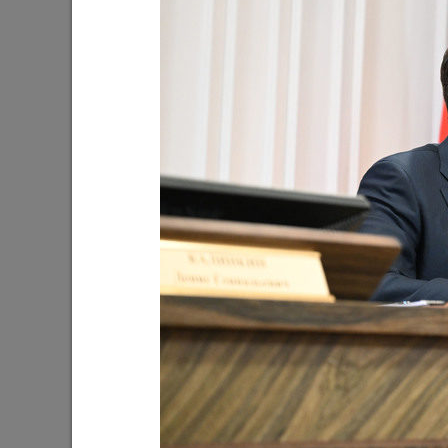
Ильсур Метшин: «Входная группа в
Ильсур 
Ленинский сад станет удобнее и
обустра
комфортнее»
поселко
05/08/2026
03/08/202
Мэр Казани поблагодарил «Парковых
На «Ново
героев»
Олег Газ
Дима Би
03/08/2026