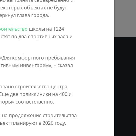
ужно выполнить своевременно и
ПРЕДЫДУЩАЯ СТРАНИЦА
некоторых объектах не будут
ркнул глава города.
роительство
школы на 1224
стят по два спортивных зала и
т. «Для комфортного пребывания
тивным инвентарем», – сказал
ДЕО
ционное агентство «Город
овано строительство центра
ой информации, на серверах
Еще две поликлиники на 400 и
и. Условием перепечатки и
нтернет - интерактивная
сторы» соответственно.
ань KZN.RU» и пресс-службы
 на продолжение строительства
ект планируют в 2026 году,