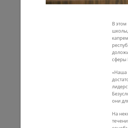
03/08/202
В этом
школы,
капрем
респуб
доложи
сферы 
«Наша 
У озера на бульваре «Ярдэм» высадят
И. Метш
4 тысячи растений
засоров 
достат
аварийны
лидерс
28/07/2026
еще сли
Безусл
они дл
27/07/202
На нек
течени