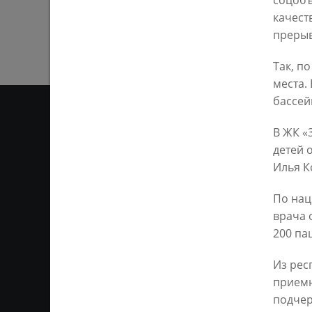
соцобъ
качест
прерыв
Так, п
места.
бассей
В ЖК «
детей 
ОТ
Илья К
Ответственным за информ
По нац
Казань KZN.RU». Все матер
врача 
сети Интернет или на люб
ретрансляции является 
200 па
ссылка). Предварительного
Из рес
приемн
подчер