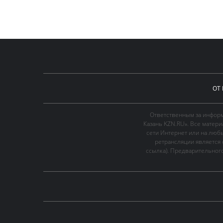
ОТ
Ответственным за информ
Казань KZN.RU». Все матер
сети Интернет или на люб
ретрансляции является 
ссылка). Предварительного