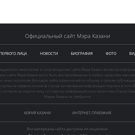
Официальный сайт Мэра Казани
 ПЕРВОГО ЛИЦА
НОВОСТИ
БИОГРАФИЯ
ФОТО
ВИ
ационное наполнение и сопровождение сайта Мэра Казани является информа
иалы сайта Мэра Казани могут быть воспроизведены в любых средствах массов
ых иных носителях без каких-либо ограничений по объему и срокам публикаци
ссылка на первоисточник (в случае копирования информации портала в сети И
 согласия на перепечатку со стороны информационного агентства «Город Каз
Мэрии Казани не требуется.
МЭРИЯ КАЗАНИ
ИНТЕРНЕТ-ПРИЕМНАЯ
Все материалы сайта доступны по лицензии: