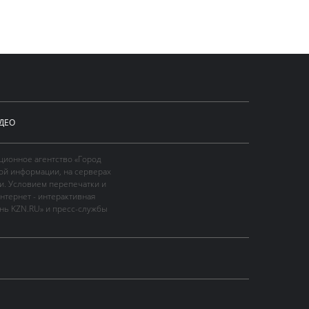
ДЕО
ционное агентство «Город
ой информации, на серверах
и. Условием перепечатки и
нтернет - интерактивная
ань KZN.RU» и пресс-службы