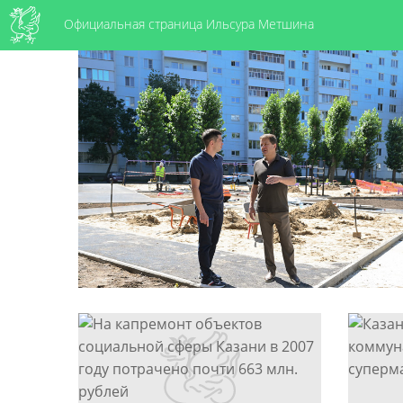
Официальная страница Ильсура Метшина