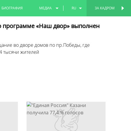
БИОГРАФИЯ
МЕДИА
RU
ЗА КАДРОМ
ПЕРСОНАЛЬНАЯ
СТРАНИЦА
ФОТО
EN
о программе «Наш двор» выполнен
ВИДЕО
TT
ние во дворе домов по пр.Победы, где
4 тысячи жителей