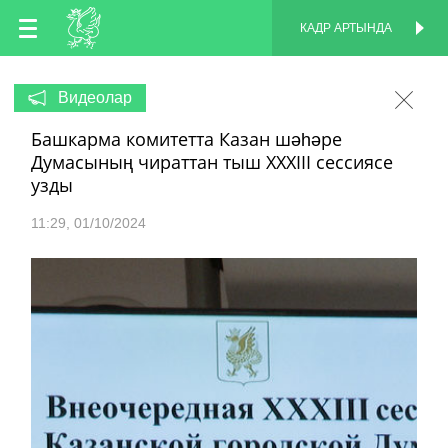
TT
КАДР АРТЫНДА
КАДР АРТЫНДА
EN
Видеолар
Башкарма комитетта Казан шәһәре
RU
Думасының чираттан тыш XXXIII сессиясе
узды
11:29
01/10/2024