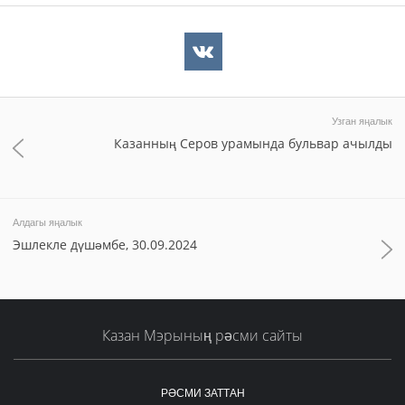
Узган яңалык
Казанның Серов урамында бульвар ачылды
Алдагы яңалык
Эшлекле дүшәмбе, 30.09.2024
Казан Мэрының рәсми сайты
РӘСМИ ЗАТТАН