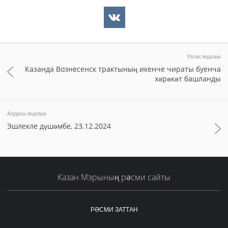
Узган яңалык
Казанда Вознесенск трактының икенче чираты буенча
хәрәкәт башланды
Алдагы яңалык
Эшлекле дүшәмбе, 23.12.2024
Казан Мэрының рәсми сайты
РӘСМИ ЗАТТАН