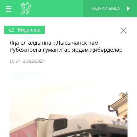
TT
КАДР АРТЫНДА
КАДР АРТЫНДА
EN
Видеолар
Яңа ел алдыннан Лысычанск һәм
RU
Рубежноега гуманитар ярдәм җибәрделәр
10:57
25/12/2024