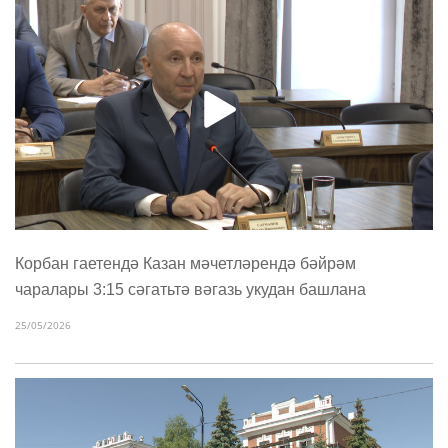
Корбан гаетендә Казан мәчетләрендә бәйрәм
чаралары 3:15 сәгатьтә вәгазь укудан башлана
25/05/2026