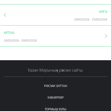
АЛГА
29/05/2026
-
25/05/2026
АРТКА
18/05/2026
-
09/05/2026
Казан Мэрының рәсми сайты
РӘСМИ ЗАТТАН
ХӘБӘРЛӘР
ТОРМЫШ ЮЛЫ