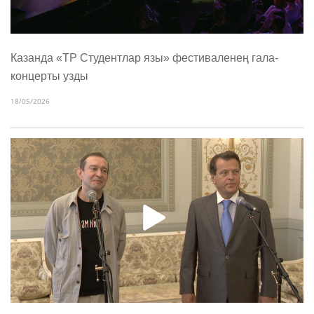
Казанда «ТР Студентлар язы» фестиваленең гала-
концерты узды
18/05/2026