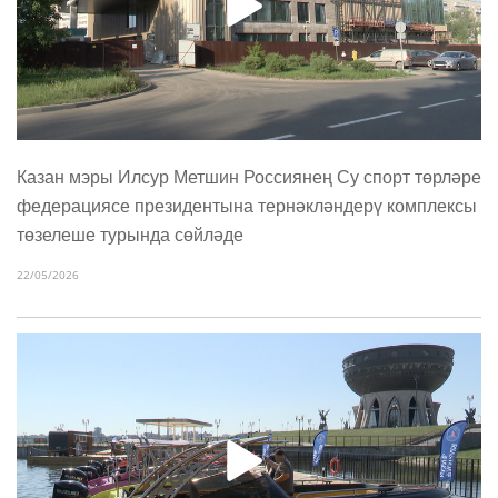
Казан мэры Илсур Метшин Россиянең Су спорт төрләре
федерациясе президентына тернәкләндерү комплексы
төзелеше турында сөйләде
22/05/2026