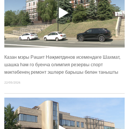
Казан мэры Рәшит Нәҗметдинов исемендәге Шахмат,
шашка һәм го буенча олимпия резервы спорт
мәктәбенең ремонт эшләре барышы белән танышты
22/05/2026