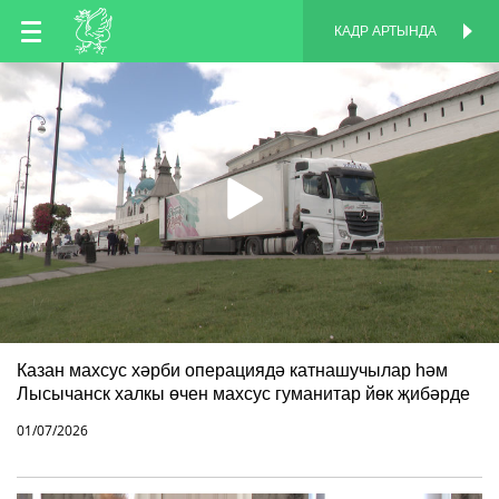
TT
КАДР АРТЫНДА
КАДР АРТЫНДА
EN
RU
Казан махсус хәрби операциядә катнашучылар һәм
Лысычанск халкы өчен махсус гуманитар йөк җибәрде
01/07/2026