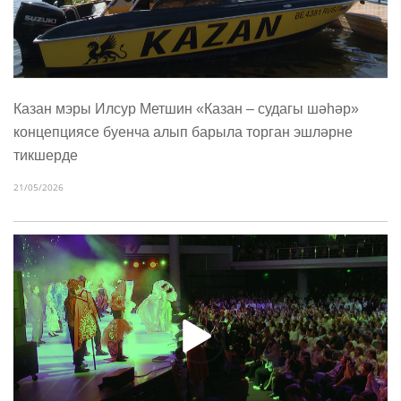
Казан мэры Илсур Метшин «Казан – судагы шәһәр»
концепциясе буенча алып барыла торган эшләрне
тикшерде
21/05/2026