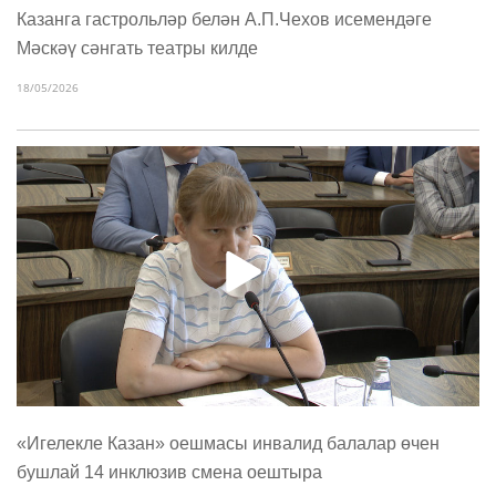
Казанга гастрольләр белән А.П.Чехов исемендәге
Мәскәү сәнгать театры килде
18/05/2026
«Игелекле Казан» оешмасы инвалид балалар өчен
бушлай 14 инклюзив смена оештыра