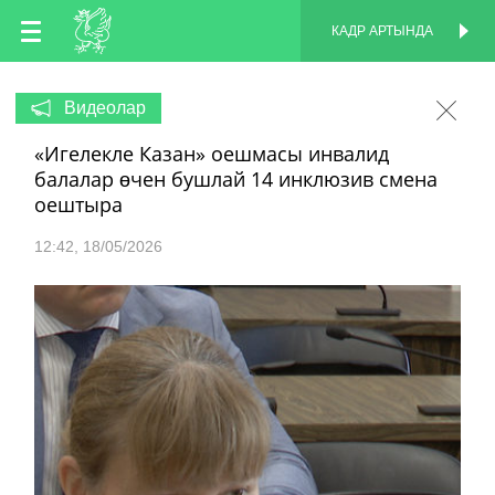
TT
КАДР АРТЫНДА
КАДР АРТЫНДА
EN
Видеолар
«Игелекле Казан» оешмасы инвалид
RU
балалар өчен бушлай 14 инклюзив смена
оештыра
12:42
18/05/2026