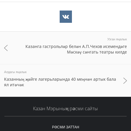
Узган яңалык
Казанга гастрольләр белән А.П.Чехов исемендәге
Мәскәү сәнгать театры килде
Алдагы яңалык
Казанның җәйге лагерьларында 40 меңнән артык бала
ял итәчәк
Казан Мэрының рәсми сайты
РӘСМИ ЗАТТАН