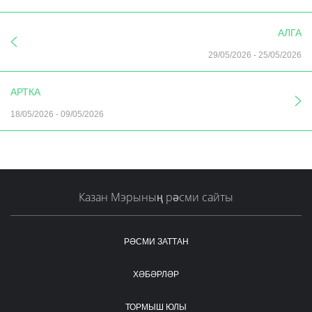
АЛГА
29/05/2026
-
25/05/2026
АРТКА
18/05/2026
-
09/05/2026
Казан Мэрының рәсми сайты
РӘСМИ ЗАТТАН
ХӘБӘРЛӘР
ТОРМЫШ ЮЛЫ