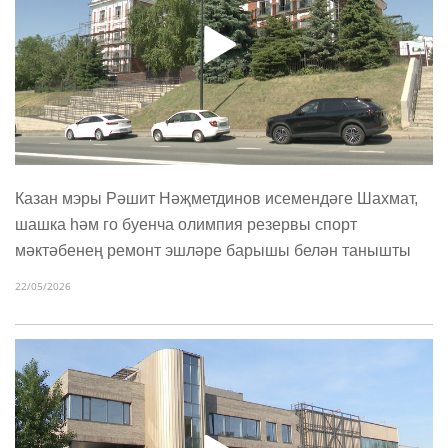
Казан мэры Рәшит Нәҗметдинов исемендәге Шахмат,
шашка һәм го буенча олимпия резервы спорт
мәктәбенең ремонт эшләре барышы белән танышты
22/05/2026