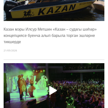
Казан мэры Илсур Метшин «Казан – судагы шәһәр»
концепциясе буенча алып барыла торган эшләрне
тикшерде
21/05/2026