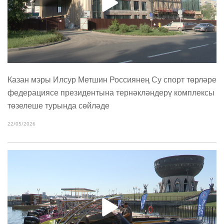
Казан мэры Илсур Метшин Россиянең Су спорт төрләре
федерациясе президентына тернәкләндерү комплексы
төзелеше турында сөйләде
22/05/2026