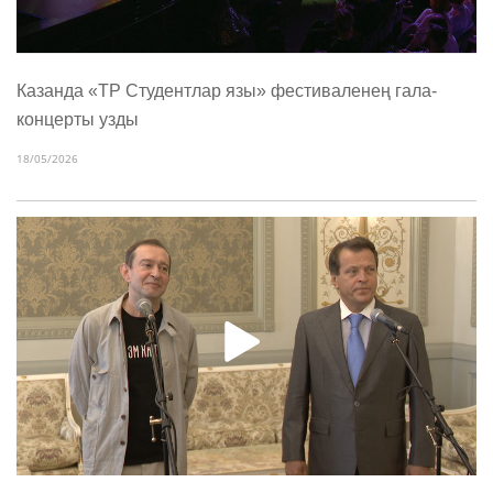
Казанда «ТР Студентлар язы» фестиваленең гала-
концерты узды
18/05/2026