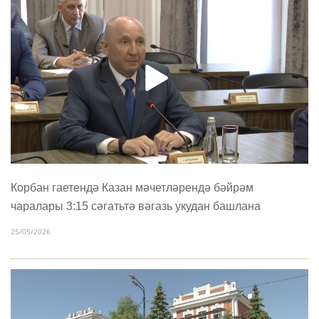
Корбан гаетендә Казан мәчетләрендә бәйрәм
чаралары 3:15 сәгатьтә вәгазь укудан башлана
25/05/2026