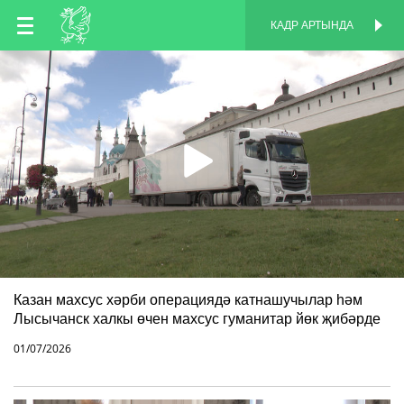
TT
КАДР АРТЫНДА
КАДР АРТЫНДА
EN
RU
Казан махсус хәрби операциядә катнашучылар һәм
Лысычанск халкы өчен махсус гуманитар йөк җибәрде
01/07/2026