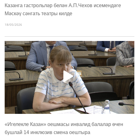
Казанга гастрольләр белән А.П.Чехов исемендәге
Мәскәү сәнгать театры килде
18/05/2026
«Игелекле Казан» оешмасы инвалид балалар өчен
бушлай 14 инклюзив смена оештыра