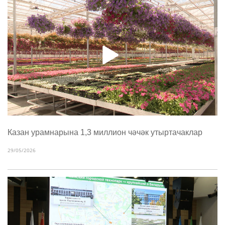
Казан урамнарына 1,3 миллион чәчәк утыртачаклар
29/05/2026