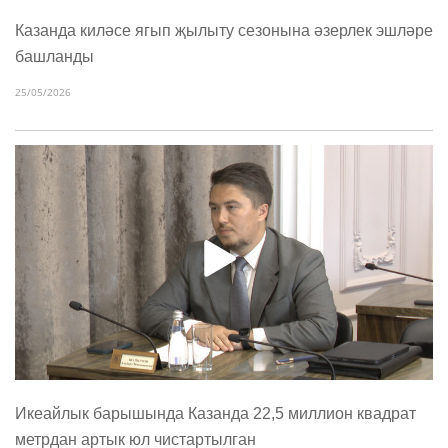
Казанда киләсе ягып җылыту сезонына әзерлек эшләре
башланды
25/05/2026
Икеайлык барышында Казанда 22,5 миллион квадрат
метрдан артык юл чистартылган