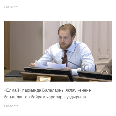
25/05/2026
«Елмай» паркында Балаларны яклау көненә
багышланган бәйрәм чаралары уздырыла
25/05/2026