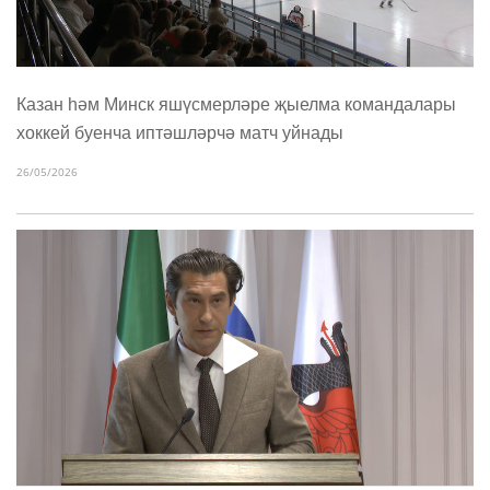
Казан һәм Минск яшүсмерләре җыелма командалары
хоккей буенча иптәшләрчә матч уйнады
26/05/2026