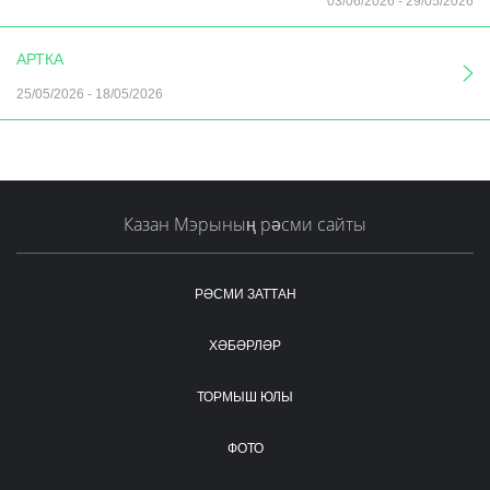
03/06/2026
-
29/05/2026
АРТКА
25/05/2026
-
18/05/2026
Казан Мэрының рәсми сайты
РӘСМИ ЗАТТАН
ХӘБӘРЛӘР
ТОРМЫШ ЮЛЫ
ФОТО