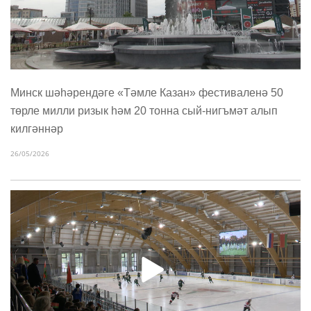
Минск шәһәрендәге «Тәмле Казан» фестиваленә 50
төрле милли ризык һәм 20 тонна сый-нигъмәт алып
килгәннәр
26/05/2026