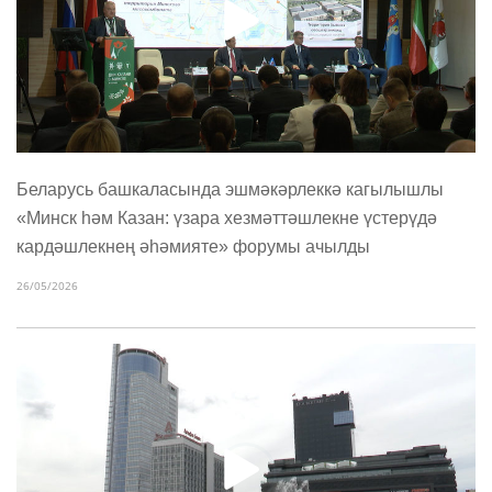
Беларусь башкаласында эшмәкәрлеккә кагылышлы
«Минск һәм Казан: үзара хезмәттәшлекне үстерүдә
кардәшлекнең әһәмияте» форумы ачылды
26/05/2026