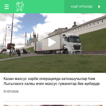
TT
КАДР АРТЫНДА
КАДР АРТЫНДА
EN
RU
Казан махсус хәрби операциядә катнашучылар һәм
Лысычанск халкы өчен махсус гуманитар йөк җибәрде
01/07/2026