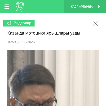
TT
КАДР АРТЫНДА
КАДР АРТЫНДА
EN
Видеолар
Казанда мотоцикл ярышлары узды
RU
10:59
25/05/2026