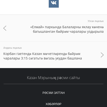
Узган яңалык
«Елмай» паркында Балаларны яклау көненә
багышланган бәйрәм чаралары уздырыла
Алдагы яңалык
Корбан гаетендә Казан мәчетләрендә бәйрәм
чаралары 3:15 сәгатьтә вәгазь укудан башлана
Казан Мэрының рәсми сайты
РӘСМИ ЗАТТАН
ХӘБӘРЛӘР