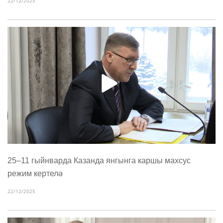
22/12/2025
25–11 гыйнварда Казанда янгынга каршы махсус
режим кертелә
22/12/2025