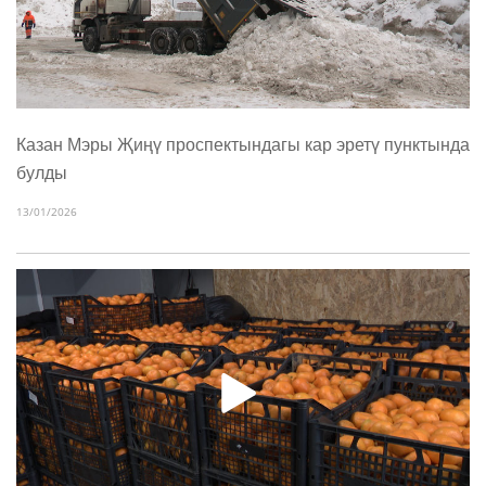
Казан Мэры Җиңү проспектындагы кар эретү пунктында
булды
13/01/2026