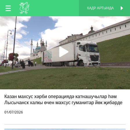
TT
КАДР АРТЫНДА
КАДР АРТЫНДА
EN
RU
Казан махсус хәрби операциядә катнашучылар һәм
Лысычанск халкы өчен махсус гуманитар йөк җибәрде
01/07/2026