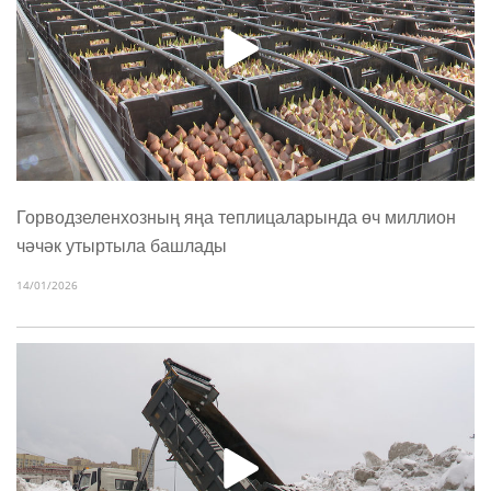
Горводзеленхозның яңа теплицаларында өч миллион
чәчәк утыртыла башлады
14/01/2026