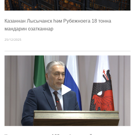
Казаннан Лысычанск һәм Рубежноега 18 тонна
мандарин озатканнар
25/12/2025