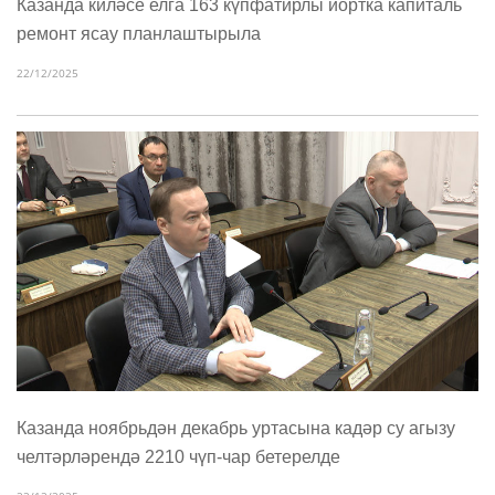
Казанда киләсе елга 163 күпфатирлы йортка капиталь
ремонт ясау планлаштырыла
22/12/2025
Казанда ноябрьдән декабрь уртасына кадәр су агызу
челтәрләрендә 2210 чүп-чар бетерелде