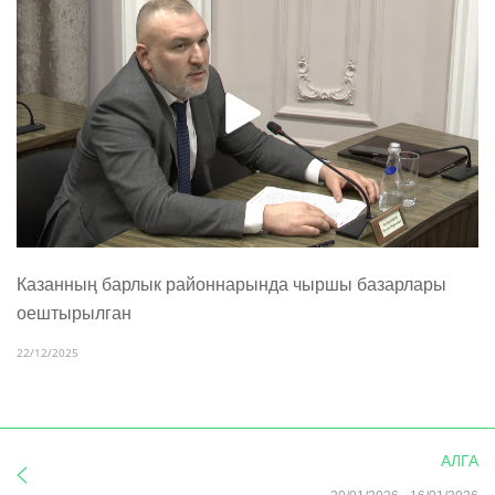
Казанның барлык районнарында чыршы базарлары
оештырылган
22/12/2025
АЛГА