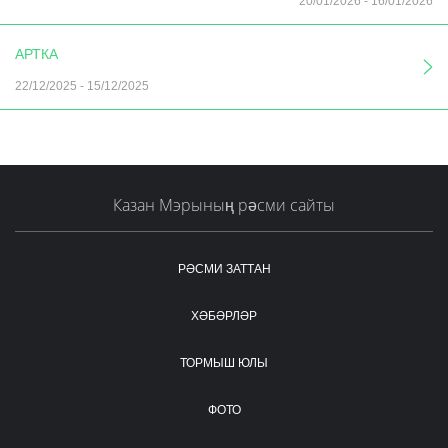
20/01/2026
-
16/01/2026
АРТКА
22/12/2025
-
15/12/2025
Казан Мэрының рәсми сайты
РӘСМИ ЗАТТАН
ХӘБӘРЛӘР
ТОРМЫШ ЮЛЫ
ФОТО