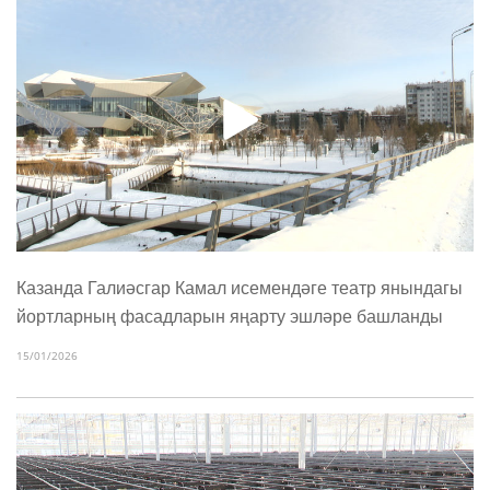
Казанда Галиәсгар Камал исемендәге театр янындагы
йортларның фасадларын яңарту эшләре башланды
15/01/2026