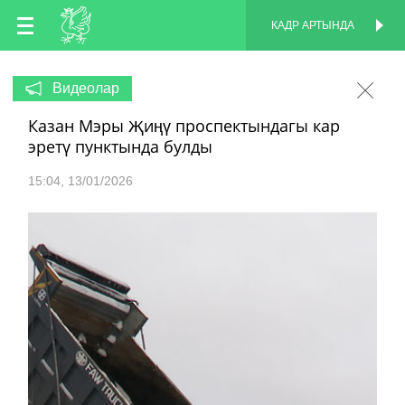
TT
КАДР АРТЫНДА
КАДР АРТЫНДА
EN
Видеолар
Казан Мэры Җиңү проспектындагы кар
RU
эретү пунктында булды
15:04
13/01/2026