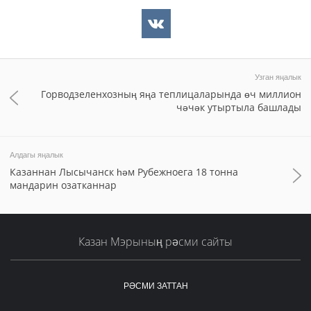
Узган яңалык
Горводзеленхозның яңа теплицаларында өч миллион
чәчәк утыртыла башлады
Алдагы яңалык
Казаннан Лысычанск һәм Рубежноега 18 тонна
мандарин озатканнар
Казан Мэрының рәсми сайты
РӘСМИ ЗАТТАН