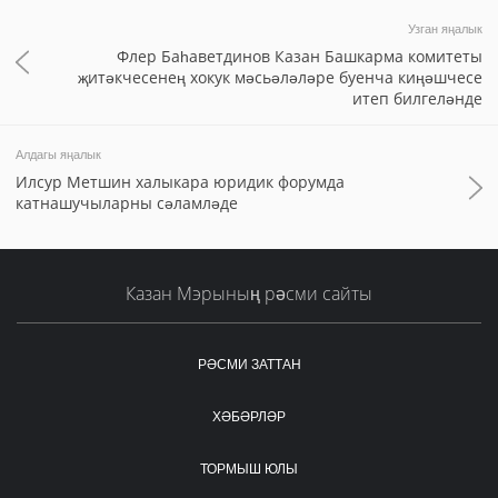
Узган яңалык
Флер Баһаветдинов Казан Башкарма комитеты
җитәкчесенең хокук мәсьәләләре буенча киңәшчесе
итеп билгеләнде
Алдагы яңалык
Илсур Метшин халыкара юридик форумда
катнашучыларны сәламләде
Казан Мэрының рәсми сайты
РӘСМИ ЗАТТАН
ХӘБӘРЛӘР
ТОРМЫШ ЮЛЫ