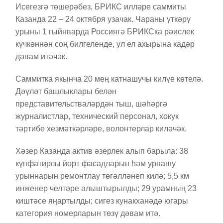
Исегезгә төшерәбез, БРИКС илләре саммиты
Казанда 22 – 24 октября узачак. Чараны үткәрү
урыны 1 гыйнварда Россиягә БРИКСка рәислек
күчкәннән соң билгеленде, ул ел ахырына кадәр
дәвам итәчәк.
Саммитка якынча 20 мең катнашучы килүе көтелә.
Дәүләт башлыклары белән
представительстваләрдән тыш, шәһәргә
журналистлар, технический персонал, хокук
тәртибе хезмәткәрләре, волонтерлар киләчәк.
Хәзер Казанда актив әзерлек алып барыла: 38
күпфатирлы йорт фасадларын һәм урнашу
урыннарын ремонтлау төгәлләнеп килә; 5,5 км
инженер челтәре алыштырылды; 29 урамның 23
киштәсе яңартылды; сигез кунакханәдә югары
категория номерларын төзү дәвам итә.