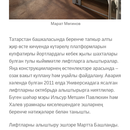
Марат Мөгинов
Татарстан башкаласында беренче тапкыр алты
җир өсте кичүендә күтәрелү платформларын
күпфатирлы йортлардагы кебек җылы шахталары
булган тулы кыйммәтле лифтларга алыштыралар.
Яңа конструкцииләрнең өстенлеклэре арасында –
озак вакыт куллану һәм уңайлы файдалану. Авария
хәлендә булган 2011 елда Универсиадага ясалган
лифтларны октябрьдә алыштырырга ниятлиләр.
Бүген шәһәр мэры Ильсур Метшин Павлюхин һәм
Халев урамнары киселешендәге эшләрнең
беренче нәтиҗәләре белән танышты.
Лифтларны алыштыру эшлэре Мартта Башланды.