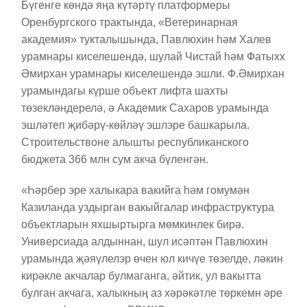
Бүгенге көндә яңа күтәртү платформеры
Оренбургского трактында, «Ветеринарная
академия» тукталышында, Павлюхин һәм Халев
урамнары киселешендә, шулай Чистай һәм Фатыхх
Әмирхан урамнары киселешендә эшли. Ф.Әмирхан
урамындагы күрше объект лифта шахты
төзекләндерелә, ә Академик Сахаров урамында
эшләтеп җибәрү-көйләү эшлэре башкарыла.
Строительствоне алышты республиканского
бюджета 366 млн сум акча бүленгән.
«Һәрбер эре халыкара вакийга һәм гомумән
Казиланда уздырган вакыйгалар инфраструктура
объектларын яхшыртырга мөмкинлек бирә.
Универсиада алдыннан, шул исәптән Павлюхин
урамында җәяүлелэр өчен юл кичүе төзелде, ләкин
кирәкле акчалар булмаганга, әйтик, ул вакытта
булган акчага, халыкның аз хәрәкәтле төркемн әре