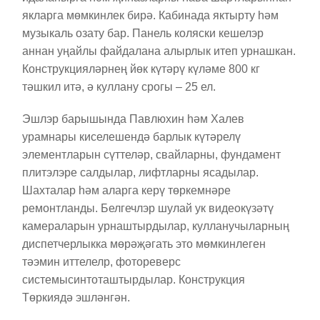
якларга мөмкинлек бирә. Кабинада яктырту һәм
музыкаль озату бар. Панель коляски кешелэр
аннан уңайлы файдалана алырлык итеп урнашкан.
Конструкцияләрнең йөк күтәрү күләме 800 кг
тәшкил итә, ә куллану срогы – 25 ел.
Эшлэр барышында Павлюхин һәм Халев
урамнары киселешендә барлык күтәрелү
элементларын сүттеләр, свайларны, фундамент
плитэлэре салдылар, лифтларны ясадылар.
Шахталар һәм аларга керү төркемнәре
ремонтланды. Белгечлэр шулай ук ​​видеокүзәтү
камераларын урнаштырдылар, кулланучыларның
диспетчерлыкка мөрәҗәгать это мөмкинлеген
тәэмин иттелелр, фотореверс
системысинтоташтырдылар. Конструкция
Төркиядә эшләнгән.