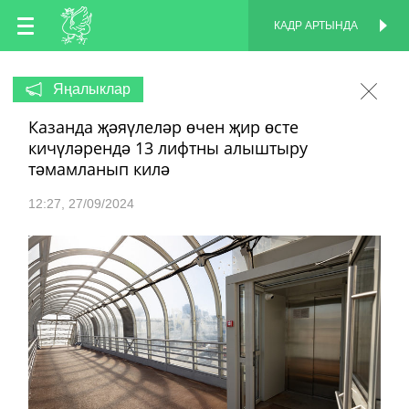
TT
КАДР АРТЫНДА
КАДР АРТЫНДА
EN
Яңалыклар
Казанда җәяүлеләр өчен җир өсте
RU
кичүләрендә 13 лифтны алыштыру
тәмамланып килә
12:27
27/09/2024