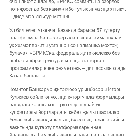
өчен лифт эшләнде, БРИКС саммитына әзерлек
нәтиҗәсендә без каких-либо тулысынча яңарттык»,
– диде мэр Ильсур Метшин.
Ул билгеләп үткәнчә, Казанда барысы 57 күтәртү
платформсы бар – хәзер алар эшли, әмма шулай
ук ​​хезмәт вакиты узганнан соң алмашка мохтаҗ
булачак. «БРИКСка, федераль җитәкчелеккә без
шәһәр инфраструктурасын яңарта торган
программалар өчен рәхмәтле», – дип ассызыклады
Казан башлыгы.
Комитет Башкарма җитәкчесе урынбасары Игорь
Куляжев сөйләгәнчә, яңа күтәртү платформылары
вандалга каршы конструктлэр, шулай ук ​​
күпфатирлы йортлардагы кебек җылы шахталар
белән җиһазландырылган, бу елның теләс ә кайсы
вакитында күтәртү платформаларыннан
йдаланырга һәм җиһазларны һава шартларыннан