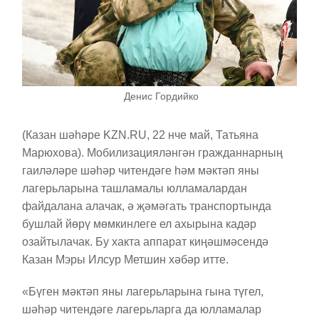
Денис Гордийко
(Казан шәһәре KZN.RU, 22 нче май, Татьяна
Марюхова). Мобилизацияләнгән гражданнарның
гаиләләре шәһәр читендәге һәм мәктәп яны
лагерьларына ташламалы юлламалардан
файдалана алачак, ә җәмәгать транспортында
бушлай йөрү мөмкинлеге ел ахырына кадәр
озайтылачак. Бу хакта аппарат киңәшмәсендә
Казан Мэры Илсур Метшин хәбәр итте.
«Бүген мәктәп яны лагерьларына гына түгел,
шәһәр читендәге лагерьларга да юлламалар