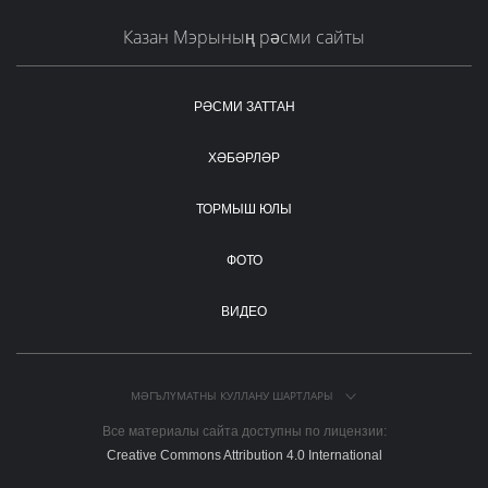
Казан Мэрының рәсми сайты
РӘСМИ ЗАТТАН
ХӘБӘРЛӘР
ТОРМЫШ ЮЛЫ
ФОТО
ВИДЕО
МӘГЪЛҮМАТНЫ КУЛЛАНУ ШАРТЛАРЫ
Все материалы сайта доступны по лицензии:
Creative Commons Attribution 4.0 International