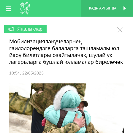
TT
КАДР АРТЫНДА
КАДР АРТЫНДА
EN
Яңалыклар
Мобилизацияләнүчеләрнең
RU
гаиләләрендәге балаларга ташламалы юл
йөрү билетлары озайтылачак, шулай ук
лагерьларга бушлай юлламалар биреләчәк
10:54
22/05/2023