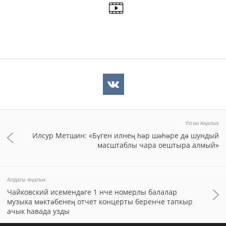
Узган яңалык
Илсур Метшин: «Бүген илнең һәр шәһәре дә шундый
масштаблы чара оештыра алмый»
Алдагы яңалык
Чайковский исемендәге 1 нче номерлы балалар
музыка мәктәбенең отчет концерты беренче тапкыр
ачык һавада узды