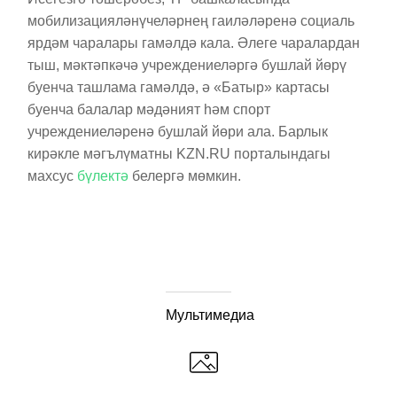
мобилизацияләнүчеләрнең гаиләләренә социаль
ярдәм чаралары гамәлдә кала. Әлеге чаралардан
тыш, мәктәпкәчә учреждениеләргә бушлай йөрү
буенча ташлама гамәлдә, ә «Батыр» картасы
буенча балалар мәдәният һәм спорт
учреждениеләренә бушлай йөри ала. Барлык
кирәкле мәгълүматны KZN.RU порталындагы
махсус
бүлектә
белергә мөмкин.
Мультимедиа