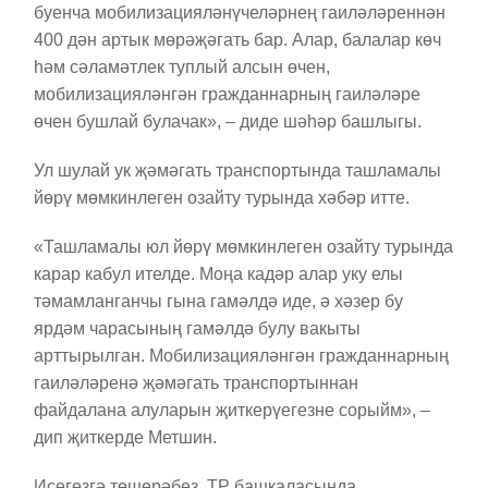
буенча мобилизацияләнүчеләрнең гаиләләреннән
400 дән артык мөрәҗәгать бар. Алар, балалар көч
һәм сәламәтлек туплый алсын өчен,
мобилизацияләнгән гражданнарның гаиләләре
өчен бушлай булачак», – диде шәһәр башлыгы.
Ул шулай ук җәмәгать транспортында ташламалы
йөрү мөмкинлеген озайту турында хәбәр итте.
«Ташламалы юл йөрү мөмкинлеген озайту турында
карар кабул ителде. Моңа кадәр алар уку елы
тәмамланганчы гына гамәлдә иде, ә хәзер бу
ярдәм чарасының гамәлдә булу вакыты
арттырылган. Мобилизацияләнгән гражданнарның
гаиләләренә җәмәгать транспортыннан
файдалана алуларын җиткерүегезне сорыйм», –
дип җиткерде Метшин.
Исегезгә төшерәбез, ТР башкаласында