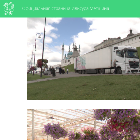
Официальная страница Ильсура Метшина