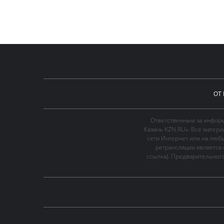
ОТ
Ответственным за информ
Казань KZN.RU». Все матер
сети Интернет или на люб
ретрансляции является 
ссылка). Предварительного