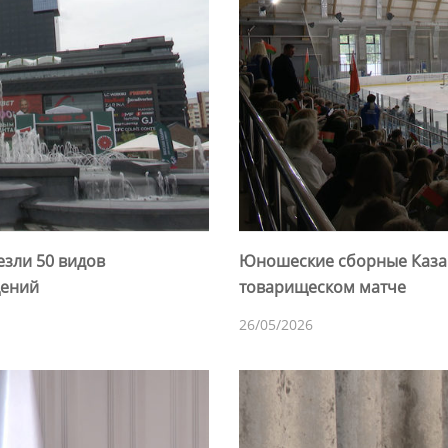
езли 50 видов
Юношеские сборные Казан
щений
товарищеском матче
26/05/2026