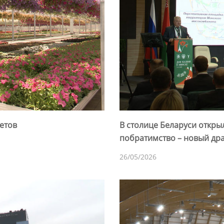
ветов
В столице Беларуси откры
побратимство – новый др
26/05/2026