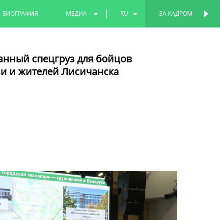
БИОГРАФИЯ
МЕДИА
RU
ЗА КАДРОМ
ПЕРСОНАЛЬНАЯ
СТРАНИЦА
ФОТО
EN
анный спецгруз для бойцов
ВИДЕО
TT
и и жителей Лисичанска