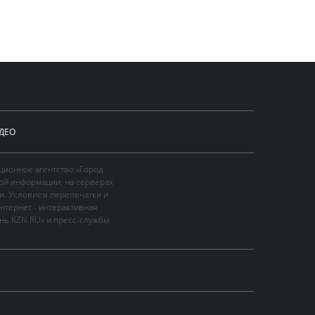
ДЕО
ционное агентство «Город
ой информации, на серверах
и. Условием перепечатки и
нтернет - интерактивная
ань KZN.RU» и пресс-службы