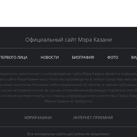
Официальный сайт Мэра Казани
 ПЕРВОГО ЛИЦА
НОВОСТИ
БИОГРАФИЯ
ФОТО
ВИ
ационное наполнение и сопровождение сайта Мэра Казани является информа
иалы сайта Мэра Казани могут быть воспроизведены в любых средствах массов
ых иных носителях без каких-либо ограничений по объему и срокам публикаци
ссылка на первоисточник (в случае копирования информации портала в сети И
 согласия на перепечатку со стороны информационного агентства «Город Каз
Мэрии Казани не требуется.
МЭРИЯ КАЗАНИ
ИНТЕРНЕТ-ПРИЕМНАЯ
Все материалы сайта доступны по лицензии: