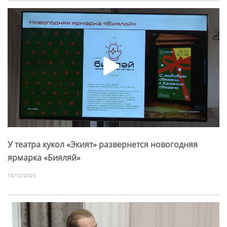
У театра кукол «Экият» развернется новогодняя
ярмарка «Бияляй»
15/12/2025