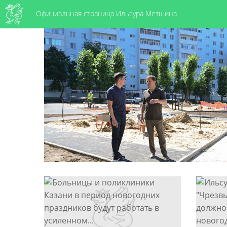
Официальная страница Ильсура Метшина