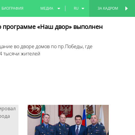
БИОГРАФИЯ
МЕДИА
RU
ЗА КАДРОМ
ПЕРСОНАЛЬНАЯ
СТРАНИЦА
ФОТО
EN
о программе «Наш двор» выполнен
ВИДЕО
TT
ние во дворе домов по пр.Победы, где
4 тысячи жителей