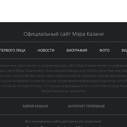
Официальный сайт Мэра Казани
 ПЕРВОГО ЛИЦА
НОВОСТИ
БИОГРАФИЯ
ФОТО
ВИ
ационное наполнение и сопровождение сайта Мэра Казани является информа
иалы сайта Мэра Казани могут быть воспроизведены в любых средствах массов
ых иных носителях без каких-либо ограничений по объему и срокам публикаци
ссылка на первоисточник (в случае копирования информации портала в сети И
 согласия на перепечатку со стороны информационного агентства «Город Каз
Мэрии Казани не требуется.
МЭРИЯ КАЗАНИ
ИНТЕРНЕТ-ПРИЕМНАЯ
Все материалы сайта доступны по лицензии: