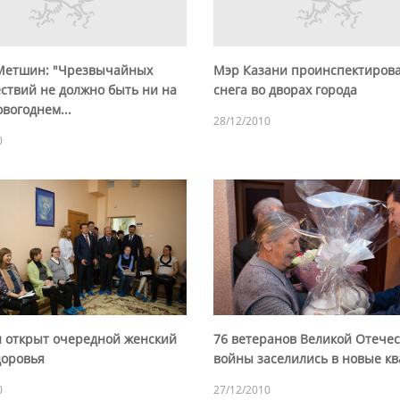
Метшин: "Чрезвычайных
Мэр Казани проинспектирова
ствий не должно быть ни на
снега во дворах города
вогоднем...
28/12/2010
0
и открыт очередной женский
76 ветеранов Великой Отече
доровья
войны заселились в новые к
0
27/12/2010