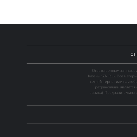
ОТ
Ответственным за информ
Казань KZN.RU». Все матер
сети Интернет или на люб
ретрансляции является 
ссылка). Предварительного