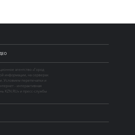
ДЕО
ционное агентство «Город
ой информации, на серверах
и. Условием перепечатки и
нтернет - интерактивная
ань KZN.RU» и пресс-службы