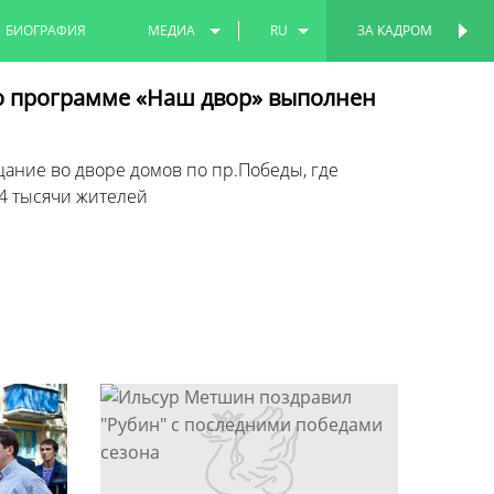
БИОГРАФИЯ
МЕДИА
RU
ЗА КАДРОМ
ПЕРСОНАЛЬНАЯ
СТРАНИЦА
ФОТО
EN
о программе «Наш двор» выполнен
ВИДЕО
TT
ние во дворе домов по пр.Победы, где
4 тысячи жителей