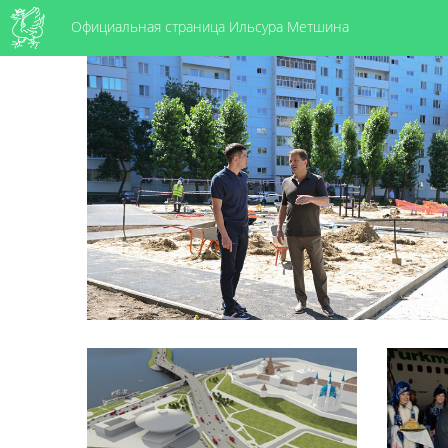
Официальная страница Ильсура Метшина