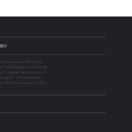
ДЕО
ционное агентство «Город
ой информации, на серверах
и. Условием перепечатки и
нтернет - интерактивная
ань KZN.RU» и пресс-службы