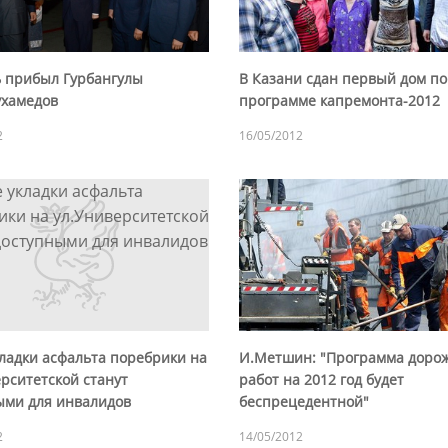
ь прибыл Гурбангулы
В Казани сдан первый дом по
хамедов
программе капремонта-2012
2
16/05/2012
кладки асфальта поребрики на
И.Метшин: "Программа доро
рситетской станут
работ на 2012 год будет
ыми для инвалидов
беспрецедентной"
2
14/05/2012