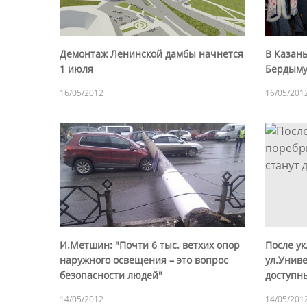
Демонтаж Ленинской дамбы начнется
В Казан
1 июля
Бердыму
16/05/2012
16/05/201
И.Метшин: "Почти 6 тыс. ветхих опор
После у
наружного освещения – это вопрос
ул.Униве
безопасности людей"
доступн
14/05/2012
14/05/201