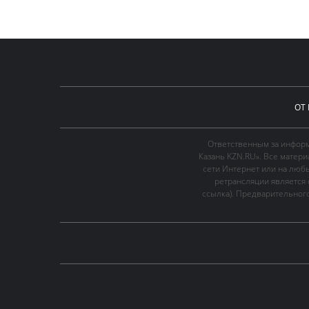
ОТ
Ответственным за информ
Казань KZN.RU». Все матер
сети Интернет или на люб
ретрансляции является 
ссылка). Предварительного