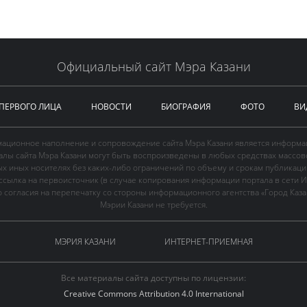
Официальный сайт Мэра Казани
 ПЕРВОГО ЛИЦА
НОВОСТИ
БИОГРАФИЯ
ФОТО
ВИ
ационное наполнение и сопровождение сайта Мэра Казани является информа
иалы сайта Мэра Казани могут быть воспроизведены в любых средствах массов
ых иных носителях без каких-либо ограничений по объему и срокам публикаци
ссылка на первоисточник (в случае копирования информации портала в сети И
 согласия на перепечатку со стороны информационного агентства «Город Каз
Мэрии Казани не требуется.
МЭРИЯ КАЗАНИ
ИНТЕРНЕТ-ПРИЕМНАЯ
Все материалы сайта доступны по лицензии:
Creative Commons Attribution 4.0 International