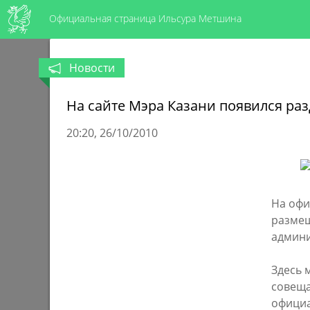
Официальная страница Ильсура Метшина
Новости
На сайте Мэра Казани появился ра
20:20
26/10/2010
На офи
размещ
админи
Здесь 
совеща
официа