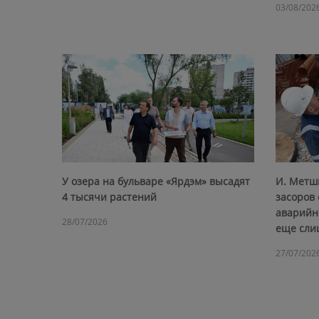
03/08/202
У озера на бульваре «Ярдэм» высадят
И. Метш
4 тысячи растений
засоров 
аварийны
28/07/2026
еще сли
27/07/202