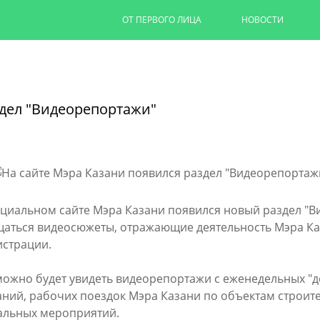
ОТ ПЕРВОГО ЛИЦА
НОВОСТИ
Капремонт казанских дворов п
на 90%
здел "Видеорепортажи"
Ильсур Метшин провел выездное совеща
обновляют дворовую территорию для 1,
06/08/2026
ЧИТАТЬ ДАЛЕЕ
циальном сайте Мэра Казани появился новый раздел "Ви
аться видеосюжеты, отражающие деятельность Мэра Ка
страции.
можно будет увидеть видеорепортажи с еженедельных "д
ний, рабочих поездок Мэра Казани по объектам строител
льных мероприятий.