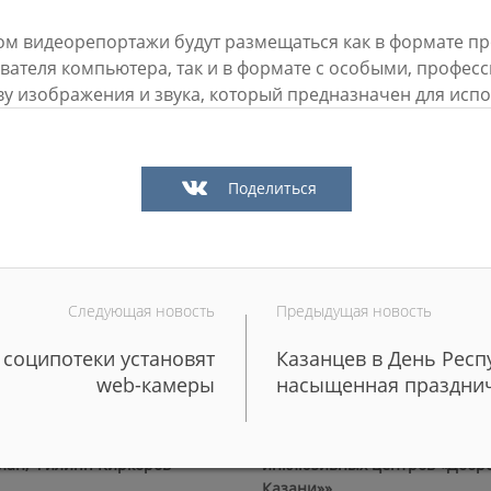
ом видеорепортажи будут размещаться как в формате п
вателя компьютера, так и в формате с особыми, профе
Метшин: «Мы начали
В Казани выбрали лучшего
ву изображения и звука, который предназначен для ис
ивать инфраструктуру
общественного воспитателя 2
в для многодетных семей»
03/08/2026
6
Поделиться
Следующая новость
Предыдущая новость
соципотеки установят
Казанцев в День Респ
web-камеры
насыщенная праздни
й волне» в Казани выступят
И.Метшин: «В Салават Купер
манов, Николай Расторгуев,
строится один из самых боль
лан, Филипп Киркоров
инклюзивных центров «Добр
Казани»»