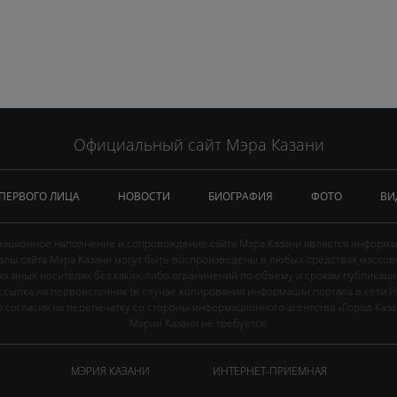
Официальный сайт Мэра Казани
 ПЕРВОГО ЛИЦА
НОВОСТИ
БИОГРАФИЯ
ФОТО
ВИ
ационное наполнение и сопровождение сайта Мэра Казани является информа
иалы сайта Мэра Казани могут быть воспроизведены в любых средствах массов
ых иных носителях без каких-либо ограничений по объему и срокам публикаци
ссылка на первоисточник (в случае копирования информации портала в сети И
 согласия на перепечатку со стороны информационного агентства «Город Каз
Мэрии Казани не требуется.
МЭРИЯ КАЗАНИ
ИНТЕРНЕТ-ПРИЕМНАЯ