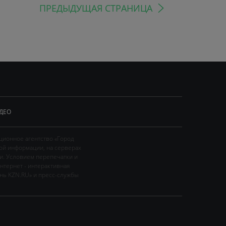
ПРЕДЫДУЩАЯ СТРАНИЦА
ДЕО
ционное агентство «Город
ой информации, на серверах
и. Условием перепечатки и
нтернет - интерактивная
ань KZN.RU» и пресс-службы