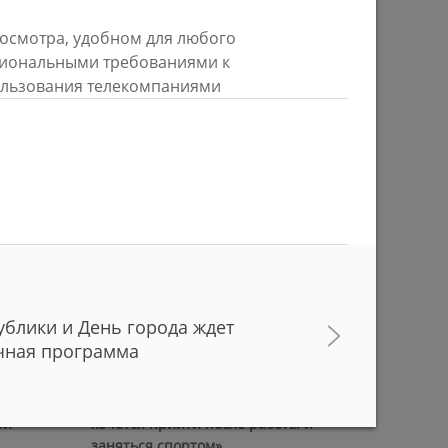
росмотра, удобном для любого
ссиональными требованиями к
Ильсур Метшин: «Надеюсь, парковый
пользования телекомпаниями
026 года
вандализм скоро уйдет в прошлое»
03/08/2026
ублики и День города ждет
чная программа
е
Ильсур Метшин о строительстве
ших
Центра спорта «Физра»: «Сюда
ой
хочется прийти после работы и
заняться спортом»