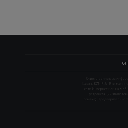
ОТ
Ответственным за информ
Казань KZN.RU». Все матер
сети Интернет или на люб
ретрансляции является 
ссылка). Предварительного