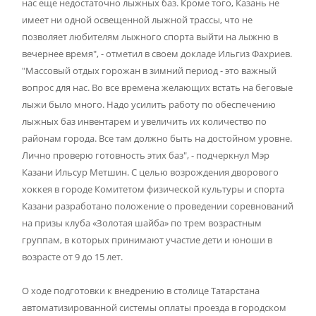
нас еще недостаточно лыжных баз. Кроме того, Казань не
имеет ни одной освещенной лыжной трассы, что не
позволяет любителям лыжного спорта выйти на лыжню в
вечернее время", - отметил в своем докладе Ильгиз Фахриев.
"Массовый отдых горожан в зимний период - это важный
вопрос для нас. Во все времена желающих встать на беговые
лыжи было много. Надо усилить работу по обеспечению
лыжных баз инвентарем и увеличить их количество по
районам города. Все там должно быть на достойном уровне.
Лично проверю готовность этих баз", - подчеркнул Мэр
Казани Ильсур Метшин. С целью возрождения дворового
хоккея в городе Комитетом физической культуры и спорта
Казани разработано положение о проведении соревнований
на призы клуба «Золотая шайба» по трем возрастным
группам, в которых принимают участие дети и юноши в
возрасте от 9 до 15 лет.
О ходе подготовки к внедрению в столице Татарстана
автоматизированной системы оплаты проезда в городском