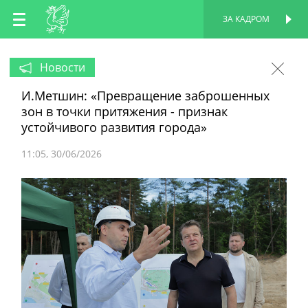
RU
ЗА КАДРОМ
ПЕРСОНАЛЬНАЯ
СТРАНИЦА
EN
Новости
И.Метшин: «Превращение заброшенных
TT
зон в точки притяжения - признак
устойчивого развития города»
11:05
30/06/2026