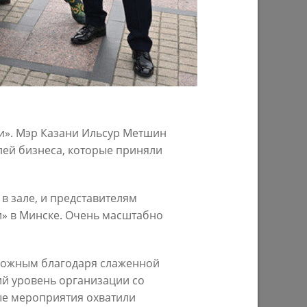
29/07/2026
ни». Мэр Казани Ильсур Метшин
лей бизнеса, которые приняли
ом году
В Казани предпринимателям начнут
предоставлять субсидии на
в зале, и представителям
строительство пунктов приема
и» в Минске. Очень масштабно
вторсырья
27/07/2026
зможным благодаря слаженной
ий уровень организации со
е мероприятия охватили