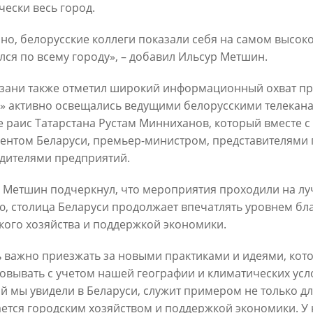
чески весь город.
но, белорусские коллеги показали себя на самом высок
ся по всему городу», – добавил Ильсур Метшин.
зани также отметил широкий информационный охват прое
» активно освещались ведущими белорусскими телекана
Официальный сайт Мэра Казани
е раис Татарстана Рустам Минниханов, который вместе с
ентом Беларуси, премьер-министром, представителями 
 ПЕРВОГО ЛИЦА
НОВОСТИ
БИОГРАФИЯ
ФОТО
ВИ
дителями предприятий.
 Метшин подчеркнул, что мероприятия проходили на лу
ационное наполнение и сопровождение сайта Мэра Казани является информа
иалы сайта Мэра Казани могут быть воспроизведены в любых средствах массов
, столица Беларуси продолжает впечатлять уровнем бла
ых иных носителях без каких-либо ограничений по объему и срокам публикаци
кого хозяйства и поддержкой экономики.
ссылка на первоисточник (в случае копирования информации портала в сети И
 согласия на перепечатку со стороны информационного агентства «Город Каз
 важно приезжать за новыми практиками и идеями, кот
Мэрии Казани не требуется.
овывать с учетом нашей географии и климатических усло
й мы увидели в Беларуси, служит примером не только для 
МЭРИЯ КАЗАНИ
ИНТЕРНЕТ-ПРИЕМНАЯ
ется городским хозяйством и поддержкой экономики. У 