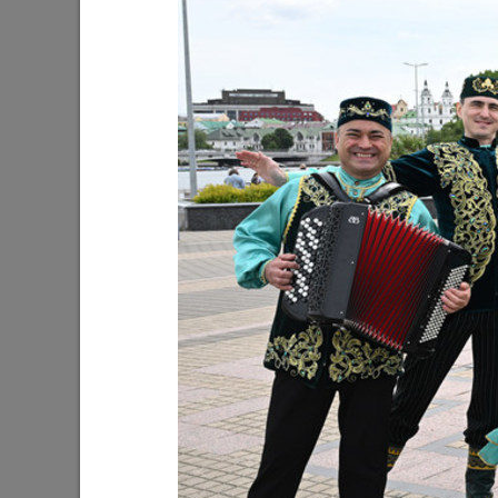
Ильсур Метшин: «Входная группа в
Ильсур 
Ленинский сад станет удобнее и
обустра
комфортнее»
поселко
05/08/2026
03/08/202
Мэр Казани поблагодарил «Парковых
На «Ново
героев»
Олег Газ
Дима Би
03/08/2026