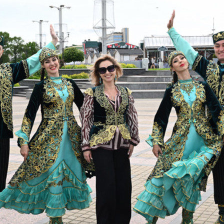
Метшин: «Мы начали
В Казани выбрали лучшего
ивать инфраструктуру
общественного воспитателя 2
в для многодетных семей»
03/08/2026
6
й волне» в Казани выступят
И.Метшин: «В Салават Купер
манов, Николай Расторгуев,
строится один из самых боль
лан, Филипп Киркоров
инклюзивных центров «Добр
Казани»»