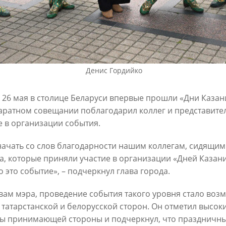
6
30/07/2026
Денис Гордийко
о 26 мая в столице Беларуси впервые прошли «Дни Каза
аратном совещании поблагодарил коллег и представите
е в организации события.
ин: «Общее количество
В Казани отремонтируют в эт
снижается, но до 60
15,6 км сетей «Водоканала»
начать со слов благодарности нашим коллегам, сидящим 
х выездов в день – это все
а, которые приняли участие в организации «Дней Казан
27/07/2026
шком много»
 это событие», – подчеркнул глава города.
6
вам мэра, проведение события такого уровня стало во
 татарстанской и белорусской сторон. Он отметил высок
ы принимающей стороны и подчеркнул, что праздничны