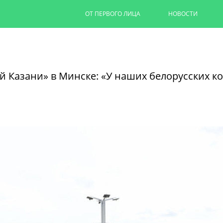
ОТ ПЕРВОГО ЛИЦА
НОВОСТИ
Капремонт казанских дворов п
на 90%
 Казани» в Минске: «У наших белорусских к
Ильсур Метшин провел выездное совеща
обновляют дворовую территорию для 1,
06/08/2026
ЧИТАТЬ ДАЛЕЕ