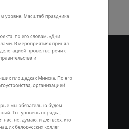
ПРЕДЫДУЩАЯ СТРАНИЦА
ом уровне. Масштаб праздника
кта: по его словам, «Дни
лами. В мероприятиях принял
 делегацией провел встречи с
правительства и
ДЕО
чших площадках Минска. По его
ционное агентство «Город
ой информации, на серверах
гоустройства, организацией
и. Условием перепечатки и
нтернет - интерактивная
ань KZN.RU» и пресс-службы
орые мы обязательно будем
вий. Тот уровень порядка,
нас, но, думаю, и для всех, кто
наших белорусских коллег