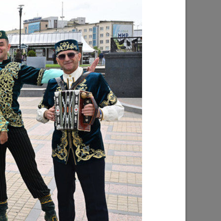
Ильсур Метшин: «Надеюсь, парковый
026 года
вандализм скоро уйдет в прошлое»
03/08/2026
е
Ильсур Метшин о строительстве
ших
Центра спорта «Физра»: «Сюда
ой
хочется прийти после работы и
заняться спортом»