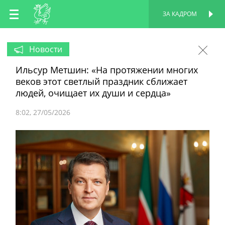
RU
ЗА КАДРОМ
ПЕРСОНАЛЬНАЯ
СТРАНИЦА
EN
Новости
Ильсур Метшин: «На протяжении многих
TT
веков этот светлый праздник сближает
людей, очищает их души и сердца»
8:02
27/05/2026