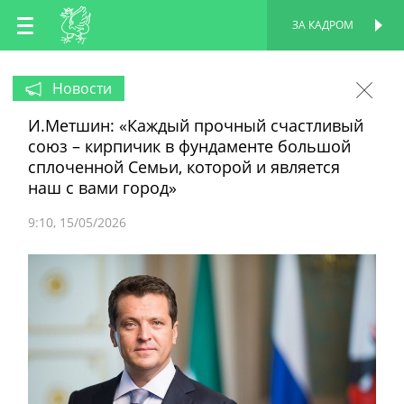
RU
ЗА КАДРОМ
ПЕРСОНАЛЬНАЯ
СТРАНИЦА
EN
Новости
И.Метшин: «Каждый прочный счастливый
TT
союз – кирпичик в фундаменте большой
сплоченной Семьи, которой и является
наш с вами город»
9:10
15/05/2026