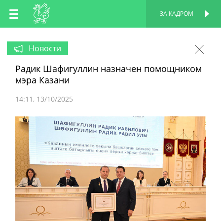
RU
ЗА КАДРОМ
ПЕРСОНАЛЬНАЯ
СТРАНИЦА
EN
Новости
Радик Шафигуллин назначен помощником
TT
мэра Казани
14:11
13/10/2025