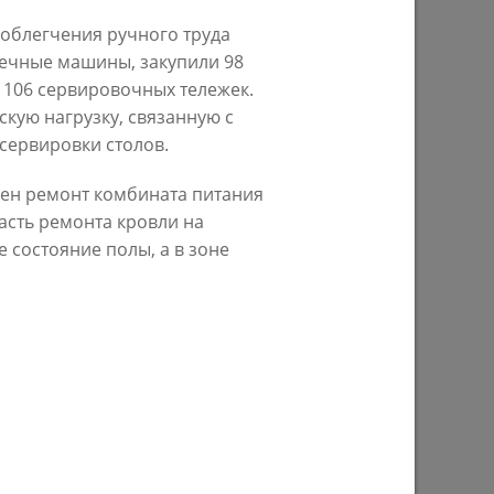
облегчения ручного труда
29/07/2026
ечные машины, закупили 98
и 106 сервировочных тележек.
кую нагрузку, связанную с
сервировки столов.
ен ремонт комбината питания
асть ремонта кровли на
е состояние полы, а в зоне
ом году
В Казани предпринимателям начнут
предоставлять субсидии на
строительство пунктов приема
вторсырья
27/07/2026