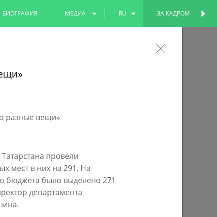
БИОГРАФИЯ
МЕДИА
RU
ЗА КАДРОМ
ПЕРСОНАЛЬНАЯ
СТРАНИЦА
ФОТО
EN
о программе «Наш двор» выполнен
ВИДЕО
TT
вещи»
ние во дворе домов по пр.Победы, где
4 тысячи жителей
 Татарстана провели
 мест в них на 291. На
о бюджета было выделено 271
иректор департамента
шина.