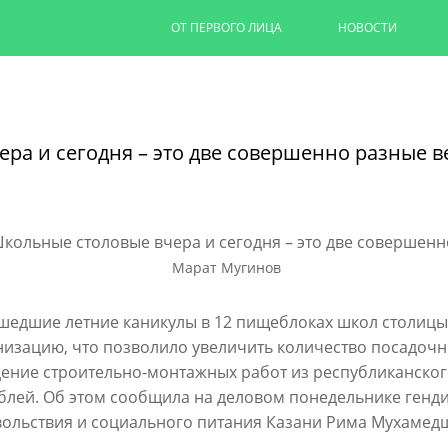
ОТ ПЕРВОГО ЛИЦА
НОВОСТИ
Капремонт казанских дворов п
на 90%
ра и сегодня – это две совершенно разные 
Ильсур Метшин провел выездное совеща
обновляют дворовую территорию для 1,
06/08/2026
Марат Мугинов
ЧИТАТЬ ДАЛЕЕ
шедшие летние каникулы в 12 пищеблоках школ столицы
изацию, что позволило увеличить количество посадочных
ение строительно-монтажных работ из республиканског
блей. Об этом сообщила на деловом понедельнике генд
ольствия и социального питания Казани Рима Мухамед