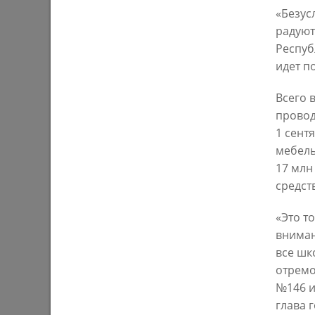
«Безус
радуют
Респуб
Ильсур Метшин: «Входная группа в
Ильсур 
идет п
Ленинский сад станет удобнее и
обустра
комфортнее»
поселко
Всего 
05/08/2026
03/08/202
провод
1 сент
мебель
17 млн
средств
«Это т
вниман
все шк
Мэр Казани поблагодарил «Парковых
На «Ново
отремо
героев»
Олег Газ
№146 и
Дима Би
глава 
03/08/2026