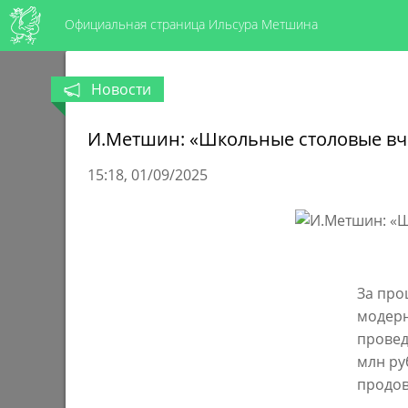
Официальная страница Ильсура Метшина
Новости
И.Метшин: «Школьные столовые вче
15:18
01/09/2025
За про
модерн
провед
млн ру
продов