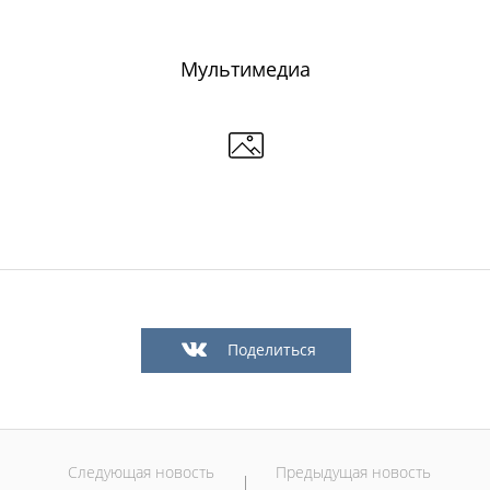
Мультимедиа
Официальный сайт Мэра Казани
 ПЕРВОГО ЛИЦА
НОВОСТИ
БИОГРАФИЯ
ФОТО
ВИ
ационное наполнение и сопровождение сайта Мэра Казани является информа
иалы сайта Мэра Казани могут быть воспроизведены в любых средствах массов
ых иных носителях без каких-либо ограничений по объему и срокам публикаци
Поделиться
ссылка на первоисточник (в случае копирования информации портала в сети И
 согласия на перепечатку со стороны информационного агентства «Город Каз
Мэрии Казани не требуется.
МЭРИЯ КАЗАНИ
ИНТЕРНЕТ-ПРИЕМНАЯ
Следующая новость
Предыдущая новость