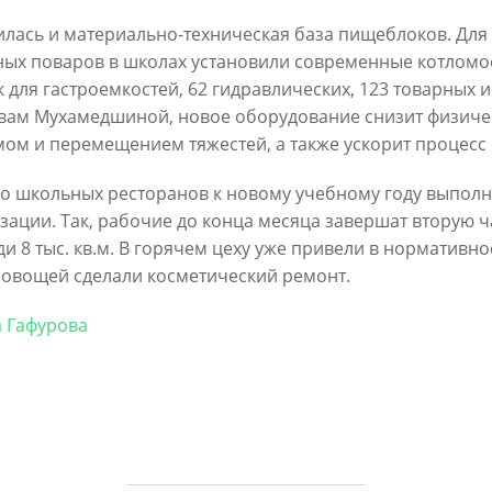
6
лась и материально-техническая база пищеблоков. Для 
30/07/2026
ых поваров в школах установили современные котломо
 для гастроемкостей, 62 гидравлических, 123 товарных 
вам Мухамедшиной, новое оборудование снизит физичес
ом и перемещением тяжестей, а также ускорит процесс 
 школьных ресторанов к новому учебному году выполн
зации. Так, рабочие до конца месяца завершат вторую ч
и 8 тыс. кв.м. В горячем цеху уже привели в нормативно
 овощей сделали косметический ремонт.
ин: «Общее количество
В Казани отремонтируют в эт
снижается, но до 60
15,6 км сетей «Водоканала»
 Гафурова
х выездов в день – это все
27/07/2026
шком много»
6