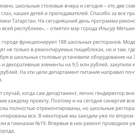
ловно, школьные столовые вчера и сегодня – это две с
 глаз, наших детей и преподавателей. Спасибо за все п
лики Татарстан. На сегодняшний день программа рекон
Метшин: «Мы начали
В Казани выбрали лучшего
о всей республике», – отметил мэр города Ильсур Метшин
ивать инфраструктуру
общественного воспитателя 2
в для многодетных семей»
03/08/2026
в городе функционируют 188 школьных ресторанов. Мо
6
ят не только в ремонтируемых пищеблоках, но и там, где
ября в школьных столовых установили оборудование на 
 и декоративные элементы на 9,5 млн рублей, закупили 
 рублей. На эти цели департамент питания направил поч
.
от случай, когда сам департамент, лично гендиректор вно
ие каждому проекту. Поэтому и на сегодня синергия всех
олы полностью отремонтированы, но школьные рестора
й волне» в Казани выступят
И.Метшин: «В Салават Купер
нтированы все. В некоторые мы заходим уже по втором к
манов, Николай Расторгуев,
строится один из самых боль
ли в гимназии №19. Впервые в них ремонт проводили уже 
лан, Филипп Киркоров
инклюзивных центров «Добр
города.
Казани»»