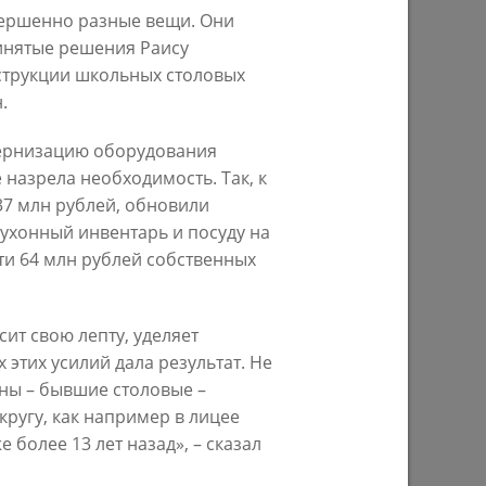
овершенно разные вещи. Они
ринятые решения Раису
струкции школьных столовых
Ильсур Метшин: «Надеюсь, парковый
.
026 года
вандализм скоро уйдет в прошлое»
03/08/2026
дернизацию оборудования
 назрела необходимость. Так, к
37 млн рублей, обновили
кухонный инвентарь и посуду на
ти 64 млн рублей собственных
сит свою лепту, уделяет
 этих усилий дала результат. Не
ны – бывшие столовые –
е
Ильсур Метшин о строительстве
ругу, как например в лицее
ших
Центра спорта «Физра»: «Сюда
более 13 лет назад», – сказал
ой
хочется прийти после работы и
заняться спортом»