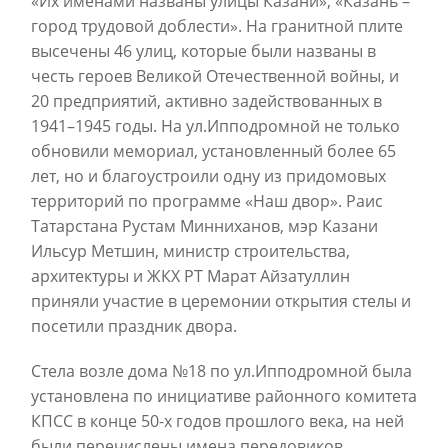
«Их именами названы улицы Казани», «Казань –
город трудовой доблести». На гранитной плите
высечены 46 улиц, которые были названы в
честь героев Великой Отечественной войны, и
20 предприятий, активно задействованных в
1941–1945 годы. На ул.Ипподромной не только
обновили мемориал, установленный более 65
лет, но и благоустроили одну из придомовых
территорий по программе «Наш двор». Раис
Татарстана Рустам Минниханов, мэр Казани
Ильсур Метшин,
министр строительства,
архитектуры и ЖКХ РТ Марат Айзатуллин
приняли участие
в церемонии открытия стелы и
посетили праздник двора.
Стела возле дома №18 по ул.Ипподромной была
установлена по инициативе районного комитета
КПСС в конце 50-х годов прошлого века, на ней
были перечислены имена передовиков