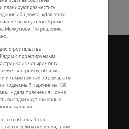
ажа будут выходить на
ПРЕДЫДУЩАЯ СТРАНИЦА
ии планируют разместить
ведения общепита. «Для этого
мечание было учтено. Кроме
нна Мелкумова. По решению
ьно.
цию строительства
 Рядом с проектируемым
астройка из четырех-пяти
ДЕО
шейся застройки, объемы
ти и семиэтажные объемы, а на
ционное агентство «Город
ой информации, на серверах
ан подземный паркинг на 130
и. Условием перепечатки и
ми», – дала пояснения Нонна
нтернет - интерактивная
сть высадки крупномерных
ань KZN.RU» и пресс-службы
дополнительно.
льство объекта было
епцию внесли изменения, в том