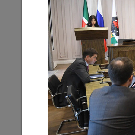
Ильсур Метшин: «Входная группа в
Ильсур 
Ленинский сад станет удобнее и
обустра
комфортнее»
поселко
05/08/2026
03/08/202
Мэр Казани поблагодарил «Парковых
На «Ново
героев»
Олег Газ
Дима Би
03/08/2026