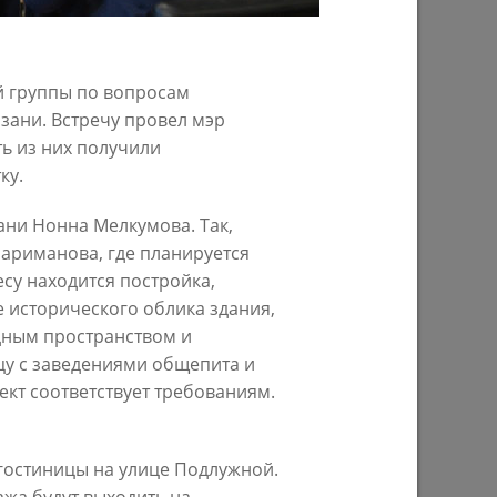
29/07/2026
й группы по вопросам
зани. Встречу провел мэр
ь из них получили
ку.
ани Нонна Мелкумова. Так,
ариманова, где планируется
су находится постройка,
ом году
В Казани предпринимателям начнут
 исторического облика здания,
предоставлять субсидии на
строительство пунктов приема
дным пространством и
вторсырья
цу с заведениями общепита и
кт соответствует требованиям.
27/07/2026
 гостиницы на улице Подлужной.