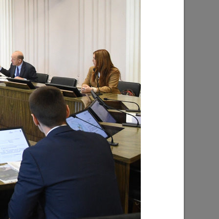
Ильсур Метшин: «Надеюсь, парковый
026 года
вандализм скоро уйдет в прошлое»
03/08/2026
е
Ильсур Метшин о строительстве
ших
Центра спорта «Физра»: «Сюда
ой
хочется прийти после работы и
заняться спортом»