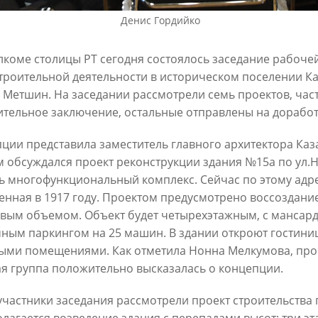
6
Денис Гордийко
30/07/2026
лкоме столицы РТ сегодня состоялось заседание рабоче
троительной деятельности в историческом поселении Ка
 Метшин. На заседании рассмотрели семь проектов, част
тельное заключение, остальные отправлены на доработ
ции представила заместитель главного архитектора Каз
 обсуждался проект реконструкции здания №15а по ул.Н
ь многофункциональный комплекс. Сейчас по этому адре
ин: «Общее количество
В Казани отремонтируют в эт
снижается, но до 60
енная в 1917 году. Проектом предусмотрено воссоздание
15,6 км сетей «Водоканала»
х выездов в день – это все
овым объемом. Объект будет четырехэтажным, с мансар
27/07/2026
шком много»
ным паркингом на 25 машин. В здании откроют гостини
ыми помещениями. Как отметила Нонна Мелкумова, прое
6
я группа положительно высказалась о концепции.
участники заседания рассмотрели проект строительства