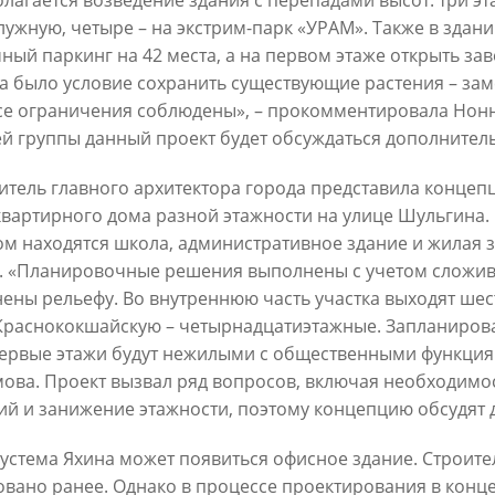
лагается возведение здания с перепадами высот: три эт
лужную, четыре – на экстрим-парк «УРАМ». Также в здан
ный паркинг на 42 места, а на первом этаже открыть за
а было условие сохранить существующие растения – за
все ограничения соблюдены», – прокомментировала Но
й группы данный проект будет обсуждаться дополнител
Официальный сайт Мэра Казани
итель главного архитектора города представила концеп
вартирного дома разной этажности на улице Шульгина.
ом находятся школа, административное здание и жилая з
 ПЕРВОГО ЛИЦА
НОВОСТИ
БИОГРАФИЯ
ФОТО
ВИ
. «Планировочные решения выполнены с учетом сложив
ены рельефу. Во внутреннюю часть участка выходят шес
ационное наполнение и сопровождение сайта Мэра Казани является информа
иалы сайта Мэра Казани могут быть воспроизведены в любых средствах массов
Краснококшайскую – четырнадцатиэтажные. Запланиров
ых иных носителях без каких-либо ограничений по объему и срокам публикаци
первые этажи будут нежилыми с общественными функция
ссылка на первоисточник (в случае копирования информации портала в сети И
ова. Проект вызвал ряд вопросов, включая необходимо
 согласия на перепечатку со стороны информационного агентства «Город Каз
Мэрии Казани не требуется.
ий и занижение этажности, поэтому концепцию обсудят 
Рустема Яхина может появиться офисное здание. Строите
МЭРИЯ КАЗАНИ
ИНТЕРНЕТ-ПРИЕМНАЯ
овано ранее. Однако в процессе проектирования в конц