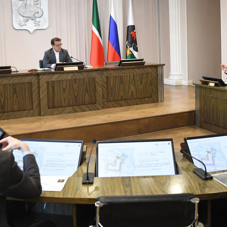
Метшин: «Мы начали
В Казани выбрали лучшего
ивать инфраструктуру
общественного воспитателя 2
в для многодетных семей»
03/08/2026
6
й волне» в Казани выступят
И.Метшин: «В Салават Купер
манов, Николай Расторгуев,
строится один из самых боль
лан, Филипп Киркоров
инклюзивных центров «Добр
Казани»»