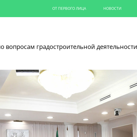
ОТ ПЕРВОГО ЛИЦА
НОВОСТИ
Капремонт казанских дворов п
на 90%
о вопросам градостроительной деятельности
Ильсур Метшин провел выездное совеща
обновляют дворовую территорию для 1,
06/08/2026
ЧИТАТЬ ДАЛЕЕ