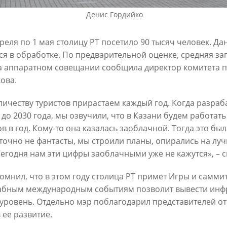
6
Денис Гордийко
30/07/2026
преля по 1 мая столицу РТ посетило 90 тысяч человек. Да
ся в обработке. По предварительной оценке, средняя заг
а аппаратном совещании сообщила директор комитета п
ова.
личеству туристов прирастаем каждый год. Когда разраб
 до 2030 года, мы озвучили, что в Казани будем работат
ов в год. Кому-то она казалась заоблачной. Тогда это бы
ин: «Общее количество
В Казани отремонтируют в эт
снижается, но до 60
точно не фантасты, мы строили планы, опирались на лу
15,6 км сетей «Водоканала»
х выездов в день – это все
Сегодня нам эти цифры заоблачными уже не кажутся», – 
27/07/2026
шком много»
омнил, что в этом году столица РТ примет Игры и саммит
6
бным международным событиям позволит вывести инфра
уровень. Отдельно мэр поблагодарил представителей от
 ее развитие.