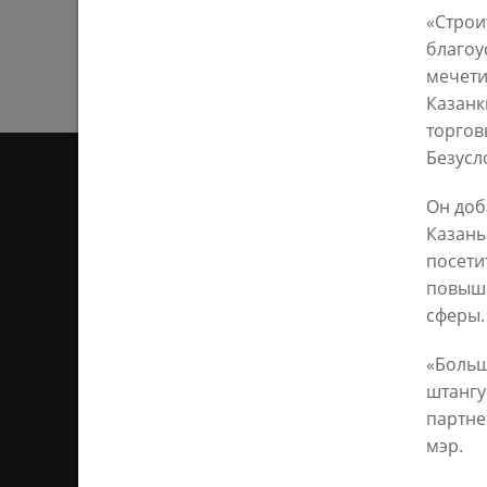
«Строи
благоу
мечети
Казанк
торгов
Безусл
Он доб
Казань
ОТ
посети
повыше
Ответственным за информ
сферы.
Казань KZN.RU». Все матер
сети Интернет или на люб
ретрансляции является 
«Больш
ссылка). Предварительного
штангу
партне
мэр.