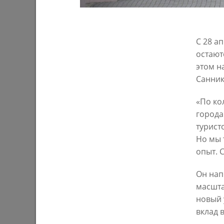
03/08/202
С 28 а
остают
этом н
Санник
«По ко
города
турист
У озера на бульваре «Ярдэм» высадят
И. Метш
4 тысячи растений
засоров 
Но мы 
аварийны
опыт. 
28/07/2026
еще сли
Он нап
27/07/202
масшта
новый 
вклад в