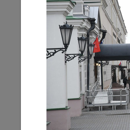
Ильсур Метшин: «Входная группа в
Ильсур 
Ленинский сад станет удобнее и
обустра
комфортнее»
поселко
05/08/2026
03/08/202
Мэр Казани поблагодарил «Парковых
На «Ново
героев»
Олег Газ
Дима Би
03/08/2026