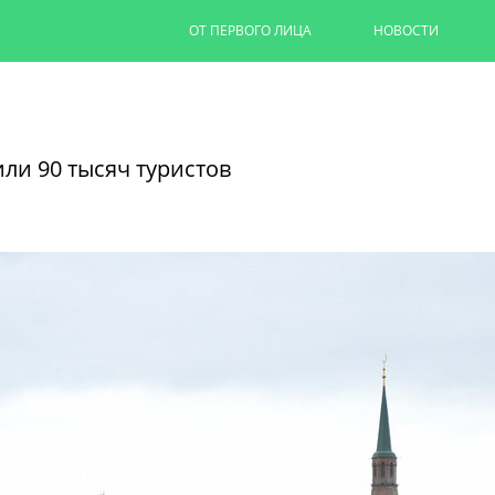
ОТ ПЕРВОГО ЛИЦА
НОВОСТИ
Капремонт казанских дворов п
на 90%
ли 90 тысяч туристов
Ильсур Метшин провел выездное совеща
обновляют дворовую территорию для 1,
06/08/2026
ЧИТАТЬ ДАЛЕЕ