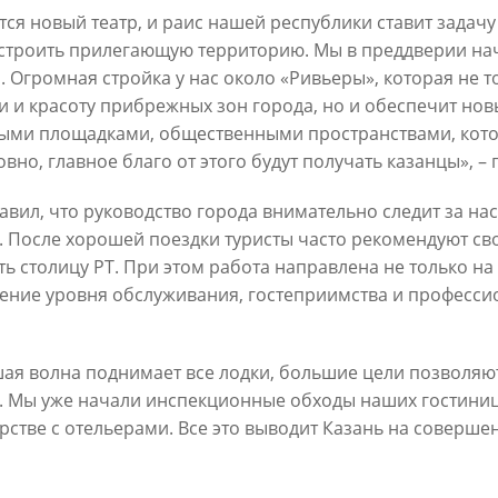
тся новый театр, и раис нашей республики ставит задачу 
строить прилегающую территорию. Мы в преддверии нач
. Огромная стройка у нас около «Ривьеры», которая не 
и и красоту прибрежных зон города, но и обеспечит но
ыми площадками, общественными пространствами, котор
овно, главное благо от этого будут получать казанцы», 
Официальный сайт Мэра Казани
авил, что руководство города внимательно следит за нас
. После хорошей поездки туристы часто рекомендуют с
 ПЕРВОГО ЛИЦА
НОВОСТИ
БИОГРАФИЯ
ФОТО
ВИ
ть столицу РТ. При этом работа направлена не только на
ние уровня обслуживания, гостеприимства и професси
ационное наполнение и сопровождение сайта Мэра Казани является информа
иалы сайта Мэра Казани могут быть воспроизведены в любых средствах массов
ых иных носителях без каких-либо ограничений по объему и срокам публикаци
ссылка на первоисточник (в случае копирования информации портала в сети И
ая волна поднимает все лодки, большие цели позволяю
 согласия на перепечатку со стороны информационного агентства «Город Каз
. Мы уже начали инспекционные обходы наших гостиниц 
Мэрии Казани не требуется.
рстве с отельерами. Все это выводит Казань на соверше
МЭРИЯ КАЗАНИ
ИНТЕРНЕТ-ПРИЕМНАЯ