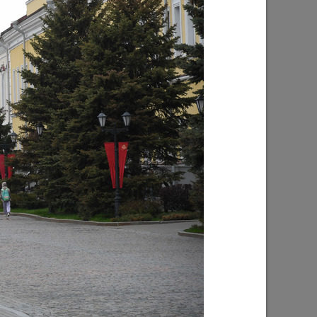
Ильсур Метшин: «Надеюсь, парковый
026 года
вандализм скоро уйдет в прошлое»
03/08/2026
е
Ильсур Метшин о строительстве
ших
Центра спорта «Физра»: «Сюда
ой
хочется прийти после работы и
заняться спортом»