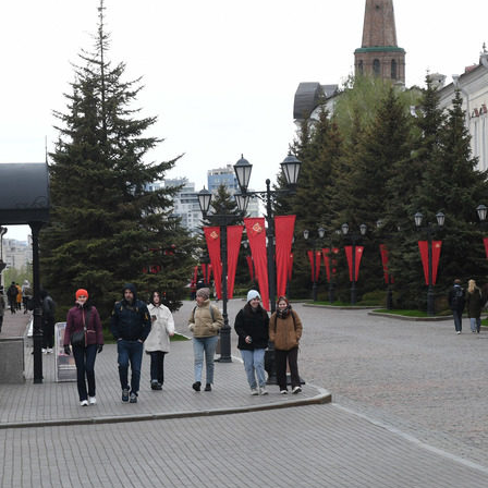
Метшин: «Мы начали
В Казани выбрали лучшего
ивать инфраструктуру
общественного воспитателя 2
в для многодетных семей»
03/08/2026
6
й волне» в Казани выступят
И.Метшин: «В Салават Купер
манов, Николай Расторгуев,
строится один из самых боль
лан, Филипп Киркоров
инклюзивных центров «Добр
Казани»»