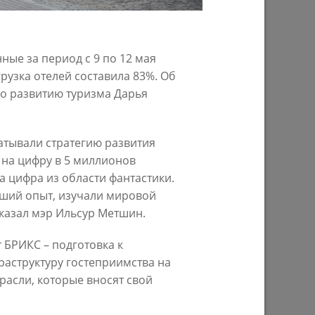
29/07/2026
нные за период с 9 по 12 мая
рузка отелей составила 83%. Об
о развитию туризма Дарья
атывали стратегию развития
ь на цифру в 5 миллионов
ла цифра из области фантастики.
ом году
В Казани предпринимателям начнут
чший опыт, изучали мировой
предоставлять субсидии на
строительство пунктов приема
сказал мэр Ильсур Метшин.
вторсырья
 БРИКС – подготовка к
27/07/2026
структуру гостеприимства на
расли, которые вносят свой