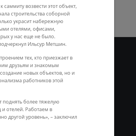
ПРЕДЫДУЩАЯ СТРАНИЦА
к саммиту возвести этот объект,
ала строительства соборной
только украсит набережную
выми отелями, офисами,
ых у нас еще не было.
– подчеркнул Ильсур Метшин.
троением тех, кто приезжает в
воим друзьям и знакомым
ДЕО
 создание новых объектов, но и
онализма работников этой
ционное агентство «Город
ой информации, на серверах
и. Условием перепечатки и
нтернет - интерактивная
т поднять более тяжелую
ань KZN.RU» и пресс-службы
и отелей. Работаем в
нно другой уровень», – заключил