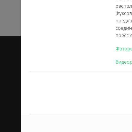
распол
Фуксов
предло
соедин
пресс-
Фотор
Видео
ОТ
Ответственным за информ
Казань KZN.RU». Все матер
сети Интернет или на люб
ретрансляции является 
ссылка). Предварительного