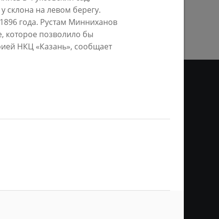
ПРЕДЫДУЩАЯ СТРАНИЦА
у склона на левом берегу.
 1896 года. Рустам Минниханов
, которое позволило бы
рией НКЦ «Казань», сообщает
ДЕО
ционное агентство «Город
ой информации, на серверах
и. Условием перепечатки и
нтернет - интерактивная
ань KZN.RU» и пресс-службы