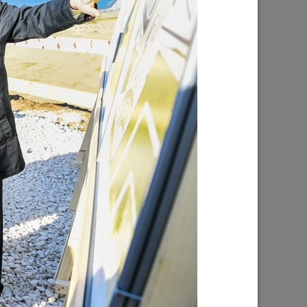
арковый
Мэр Казани поблагодарил «Парковых
шлое»
героев»
03/08/2026
тве
У озера на бульваре «Ярдэм» высадят
да
4 тысячи растений
 и
28/07/2026