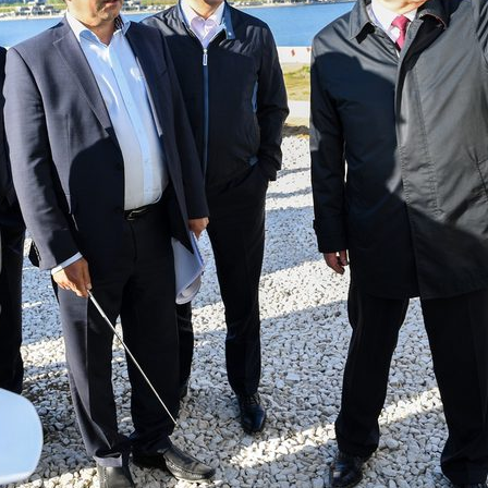
и выбрали лучшего
Ильсур Метшин: «Надеюсь, п
енного воспитателя 2026 года
вандализм скоро уйдет в про
6
03/08/2026
н: «В Салават Купере
Ильсур Метшин о строительс
я один из самых больших
Центра спорта «Физра»: «Сю
вных центров «Доброй
хочется прийти после работы
»
заняться спортом»