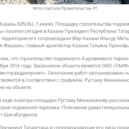
Фото портала Правительства РТ
6
29/07/2026
 Казань KZN.RU, 7 июня). Площадку строительства подзе
ь» посетил сегодня в Казани Президент Республики Тата
 территории его сопровождали Мэр Казани Ильсур Мет
я Фишман, главный архитектор Казани Татьяна Прокофье
им, что строительство подземного 4-уровневого паркин
ябре 2016 года. Заказчиком объекта является ОАО «ТАИФ
вестгражданпроект». Окончание работ запланировано на
 отремонтируют в этом году
В Казани предпринимателям
сетей «Водоканала»
твляются в соответствии с графиком. Рустаму Миннихан
предоставлять субсидии на
строительство пунктов прие
ии на объекте.
6
вторсырья
в ходе осмотра площадки Рустаму Минниханову рассказа
27/07/2026
ории подземной парковки. Пояснения давал генеральн
т Шигабутдинов.
Президент Татарстана и сопровождающие его лица подня