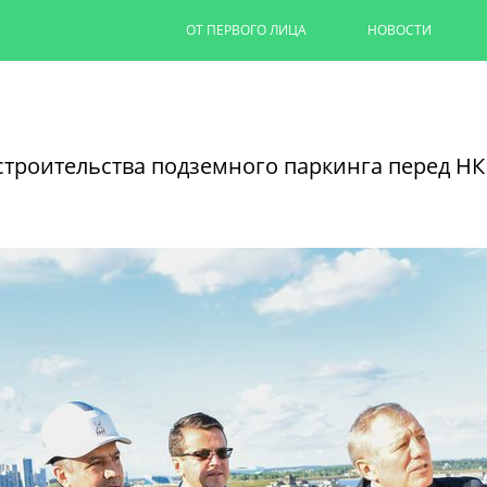
ОТ ПЕРВОГО ЛИЦА
НОВОСТИ
Ильсур Метшин: «Входная групп
комфортнее»
троительства подземного паркинга перед НК
В Казани по нацпроекту «Инфраструктур
памятника А.М. Бутлерову
05/08/2026
ЧИТАТЬ ДАЛЕЕ