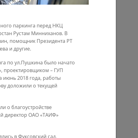
много паркинга перед НКЦ
рстан Рустам Минниханов. В
шин, помощник Президента РТ
ва и другие.
га по ул.Пушкина было начато
», проектировщиком – ГУП
 июнь 2018 года, работы
 начнут
Более 3,4 тыс. предпринимателей
ову доложили о текущей
Казани увеличили продажи благодаря
ма
мерам поддержки
27/07/2026
ли о благоустройстве
ый директор ОАО «ТАИФ»
лись в Фуксовский сад,