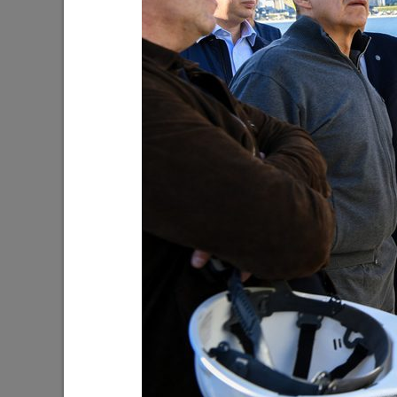
Ильсур Метшин: «Мы начали
В Казан
обустраивать инфраструктуру
обществ
поселков для многодетных семей»
03/08/202
03/08/2026
На «Новой волне» в Казани выступят
И.Метши
Олег Газманов, Николай Расторгуев,
строитс
Дима Билан, Филипп Киркоров
инклюзи
Казани»