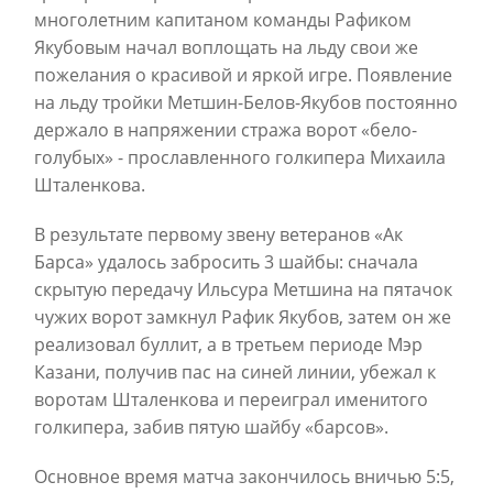
многолетним капитаном команды Рафиком
Якубовым начал воплощать на льду свои же
пожелания о красивой и яркой игре. Появление
на льду тройки Метшин-Белов-Якубов постоянно
держало в напряжении стража ворот «бело-
голубых» - прославленного голкипера Михаила
Шталенкова.
В результате первому звену ветеранов «Ак
Барса» удалось забросить 3 шайбы: сначала
скрытую передачу Ильсура Метшина на пятачок
чужих ворот замкнул Рафик Якубов, затем он же
реализовал буллит, а в третьем периоде Мэр
Казани, получив пас на синей линии, убежал к
воротам Шталенкова и переиграл именитого
голкипера, забив пятую шайбу «барсов».
Основное время матча закончилось вничью 5:5,