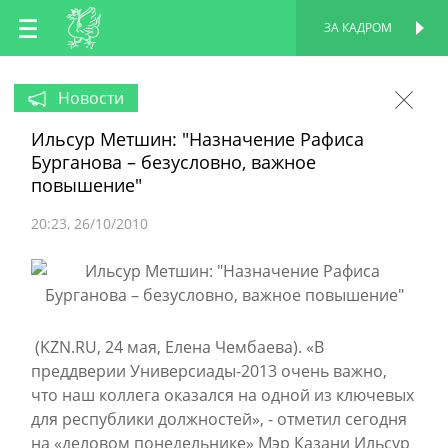
RU
ЗА КАДРОМ
ПЕРСОНАЛЬНАЯ
СТРАНИЦА
EN
Новости
Ильсур Метшин: "Назначение Рафиса
TT
Бурганова – безусловно, важное
повышение"
20:23
26/10/2010
(KZN.RU, 24 мая, Елена Чембаева). «В
преддверии Универсиады-2013 очень важно,
что наш коллега оказался на одной из ключевых
для республики должностей», - отметил сегодня
на «деловом понедельнике» Мэр Казани Ильсур