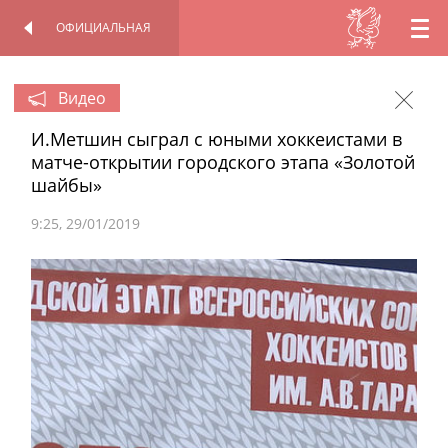
ОФИЦИАЛЬНАЯ
RU
ОФИЦИАЛЬНАЯ
ПЕРСОНАЛЬНАЯ
СТРАНИЦА
СТРАНИЦА
EN
Видео
И.Метшин сыграл с юными хоккеистами в
TT
матче-открытии городского этапа «Золотой
шайбы»
9:25
29/01/2019