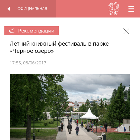
ОФИЦИАЛЬНАЯ
RU
ОФИЦИАЛЬНАЯ
ПЕРСОНАЛЬНАЯ
СТРАНИЦА
СТРАНИЦА
EN
Рекомендации
Летний книжный фестиваль в парке
TT
«Черное озеро»
17:55
08/06/2017