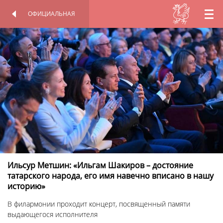
ОФИЦИАЛЬНАЯ
RU
ОФИЦИАЛЬНАЯ
ПЕРСОНАЛЬНАЯ
СТРАНИЦА
СТРАНИЦА
EN
TT
Ильсур Метшин: «Ильгам Шакиров – достояние
татарского народа, его имя навечно вписано в нашу
историю»
В филармонии проходит концерт, посвященный памяти
выдающегося исполнителя