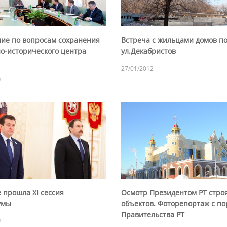
ие по вопросам сохранения
Встреча с жильцами домов п
но-исторического центра
ул.Декабристов
27/01/2012
2
 прошла XI сессия
Осмотр Президентом РТ стро
умы
объектов. Фоторепортаж с по
Правительства РТ
2