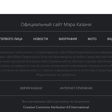
Официальный сайт Мэра Казани
 ПЕРВОГО ЛИЦА
НОВОСТИ
БИОГРАФИЯ
ФОТО
ВИ
ационное наполнение и сопровождение сайта Мэра Казани является информа
иалы сайта Мэра Казани могут быть воспроизведены в любых средствах массов
ых иных носителях без каких-либо ограничений по объему и срокам публикаци
ссылка на первоисточник (в случае копирования информации портала в сети И
 согласия на перепечатку со стороны информационного агентства «Город Каз
Мэрии Казани не требуется.
МЭРИЯ КАЗАНИ
ИНТЕРНЕТ-ПРИЕМНАЯ
Все материалы сайта доступны по лицензии:
Creative Commons Attribution 4.0 International