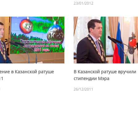
23/01/2012
ение в Казанской ратуше
В Казанской ратуше вручили
11
стипендии Мэра
1
26/12/2011