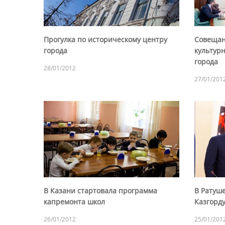
Прогулка по историческому центру
Совещан
города
культур
города
28/01/2012
27/01/201
В Казани стартовала программа
В Ратуше
капремонта школ
Казгорд
26/01/2012
25/01/201