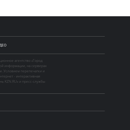
ДЕО
ционное агентство «Город
ой информации, на серверах
и. Условием перепечатки и
нтернет - интерактивная
ань KZN.RU» и пресс-службы