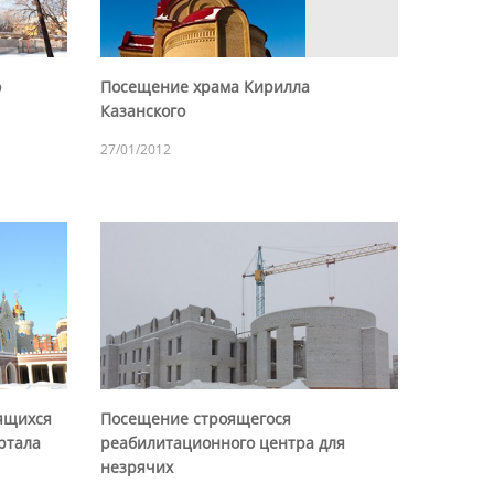
о
Посещение храма Кирилла
Казанского
27/01/2012
ящихся
Посещение строящегося
ртала
реабилитационного центра для
незрячих