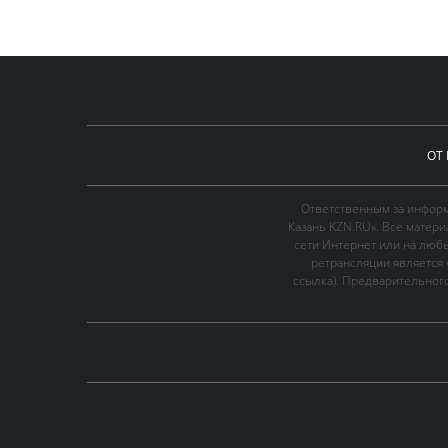
ОТ
Ответственным за информ
Казань KZN.RU». Все матер
сети Интернет или на люб
ретрансляции является 
ссылка). Предварительного