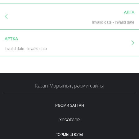
АЛГА
Invalid date
-
Invalid date
АРТКА
Invalid date
-
Invalid date
Казан Мэрының рәсми сайты
РӘСМИ ЗАТТАН
ХӘБӘРЛӘР
ТОРМЫШ ЮЛЫ