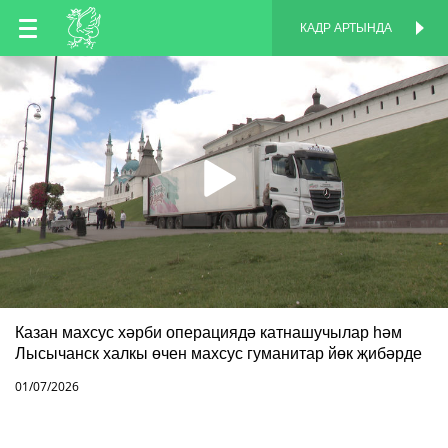
TT
КАДР АРТЫНДА
КАДР АРТЫНДА
EN
RU
Казан махсус хәрби операциядә катнашучылар һәм
Лысычанск халкы өчен махсус гуманитар йөк җибәрде
01/07/2026