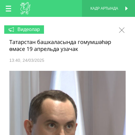
TT
КАДР АРТЫНДА
КАДР АРТЫНДА
EN
Видеолар
Татарстан башкаласында гомумшәһәр
RU
өмәсе 19 апрельдә узачак
13:40
24/03/2025