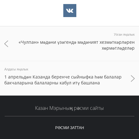
Узган яңалык
«Чулпан» мәдәни үзәгендә мәдәният хезмәткәрләрен
хөрмәтләделәр
Алдагы яңалык
1 апрельдән Казанда беренче сыйныфка һәм балалар
бакчаларына балаларны кабул итү башлана
Казан Мэрының рәсми сайты
РӘСМИ ЗАТТАН